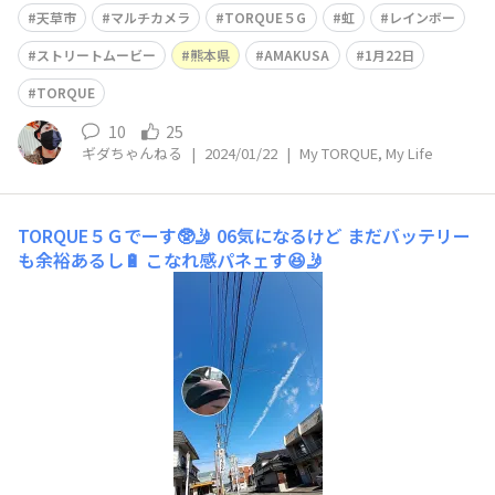
天草市
マルチカメラ
TORQUE５G
虹
レインボー
ストリートムービー
熊本県
AMAKUSA
1月22日
TORQUE
10
25
ギダちゃんねる
|
2024/01/22
|
My TORQUE, My Life
TORQUE５Ｇでーす🥸🤳
06気になるけど まだバッテリー
も余裕あるし🔋 こなれ感パネェす😆🤳