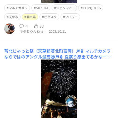
マルチカメラ
SUZUKI
ジェンマ250
TORQUE5G
天草市
熊本県
ビクスク
ソロツー
4
38
ギダちゃんねる
|
2023/10/11
苓北じゃっと祭（天草郡苓北町富岡）🎆🏮
マルチカメラ
ならではのアングル最高😆🎆🏮 夏祭り感出てるかなー😆
苓北じゃっと祭にて