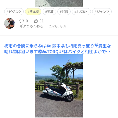
ビグスク
熊本県
天草
鈴菌
SUZUKI
ジェンマ
0
31
ギダちゃんねる
|
2023/07/08
梅雨の合間に乗らねば🏍️
熊本県も梅雨真っ盛り☔貴重な
晴れ間ば狙います🥸🏍️TORQUEはバイクと相性よかです
ね👍️🤳