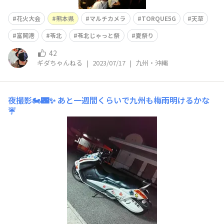
花火大会
熊本県
マルチカメラ
TORQUE5G
天草
富岡港
苓北
苓北じゃっと祭
夏祭り
42
ギダちゃんねる
|
2023/07/17
|
九州・沖縄
夜撮影🏍️🌃✨
あと一週間くらいで九州も梅雨明けるかな
☔