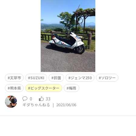
ね👍️🤳
天草市
SUZUKI
鈴菌
ジェンマ250
ソロツー
熊本県
ビッグスクーター
梅雨
0
33
ギダちゃんねる
|
2023/06/06