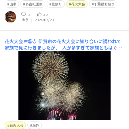
山車
多古祇園祭
夏祭り
花火大会
千葉県お祭り
2
36
ゆう
|
2024/07/28
花火大会🎆😀💧
伊賀市の花火大会に知り合いに誘われて
家族で見に行きましたが、 人が多すぎて家族ともはぐれ
ました😱😱とりあえずケバブ🥙が早く食べれそう😀🍺 外
国人だらけです😱💦言葉が通じません。 ずっと娘と並ん
でいたら隣の屋台の兄ちゃんが、やるよ🥓って、串焼きを
いただきました
花火大会
海外