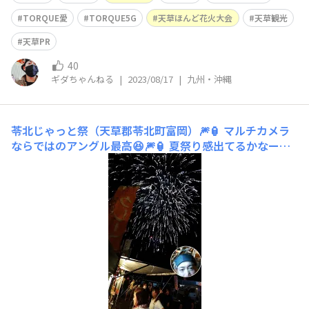
TORQUE愛
TORQUE5G
天草ほんど花火大会
天草観光
天草PR
40
ギダちゃんねる
|
2023/08/17
|
九州・沖縄
苓北じゃっと祭（天草郡苓北町富岡）🎆🏮
マルチカメラ
ならではのアングル最高😆🎆🏮 夏祭り感出てるかなー😆
苓北じゃっと祭にて