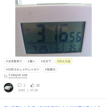
コンが無いとは言え脱衣所でこの気温(⁠‘⁠◉⁠⌓⁠◉⁠’⁠)炎天下で
日傘も持っていかない（荷物になるしおしゃれじゃないと
のこと)で大丈夫なのだろうか…夕方は雨予報で夜の花火
大会までには帰ってくるとは言ってたけど
沼津夏祭り
暑い
炎天下
花火大会
日傘はおしゃれじゃない
猛暑日
TORQUE G06
2
38
JUN1
|
07/25