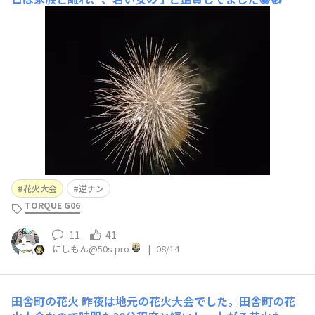
✨ そう迷子❓️の6歳児と😀👍✨嘘です🥲 どうやら、、、私
が迷子になっていたようです😀💦近所の女の子が見つけ
てくれて助かりました😀✨👍家族とは全く合流出来
ず、、、近くには居るはずなので
花火大会
逆ナン
TORQUE G06
11
41
にしもん@50s pro
|
08/14
田舎町の花火
昨夜は地元の花火大会でした。田舎町の花