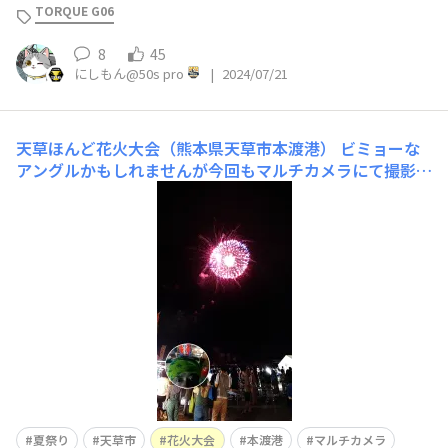
TORQUE G06
8
45
にしもん@50s pro
|
2024/07/21
天草ほんど花火大会（熊本県天草市本渡港）
ビミョーな
アングルかもしれませんが今回もマルチカメラにて撮影
😆🤳 熊本県天草市もあちこちでイベント復活して盛り上
がっとります😆🎆✨
夏祭り
天草市
花火大会
本渡港
マルチカメラ