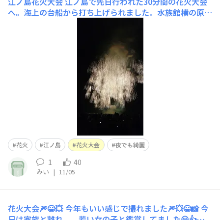
江ノ島花火大会
江ノ島で先日行われた30分間の花火大会
へ。海上の台船から打ち上げられました。水族館横の原っ
ぱで家族と観賞。大迫力で見応えがありました。藤沢市と
いう事で藤の花をイメージした花火が特に美しかったで
す。私の写真では伝わらないかもしれませんが…動画を撮
りつつ、写真も撮れるので連打しました(笑) 近くで観賞
し
花火
江ノ島
花火大会
夜でも綺麗
1
40
みい
|
11/05
花火大会🎆😀💥
今年もいい感じで撮れました🎆💥😀📸 今
日は家族と離れ、、若い女の子と鑑賞してました😀👍