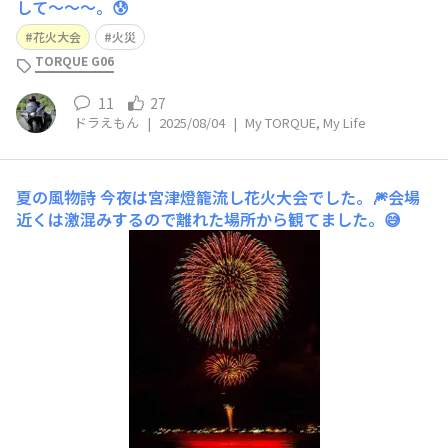
して〜〜〜。😰
花火大会
火災
TORQUE G06
11
27
ドラえもん
|
2025/08/04
|
My TORQUE, My Life
夏の風物詩
今夜は宮津燈籠流し花火大会でした。🎆会場
近くは激混みするので離れた場所から観てました。😅