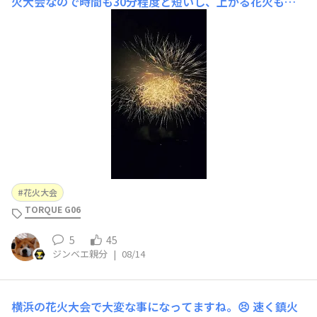
火大会なので時間も30分程度と短いし、上がる花火もた
いしたことないのですが、打ち上げ場所から近い位置で見
れることと混んでも知れてるので、わりと好きでほぼ毎年
見に行ってます(^-^*) G06で撮影した動画から画像を切り
抜いて、軽く明るさ補正してアップし
花火大会
TORQUE G06
5
45
ジンベエ親分
|
08/14
横浜の花火大会で大変な事になってますね。😣 速く鎮火