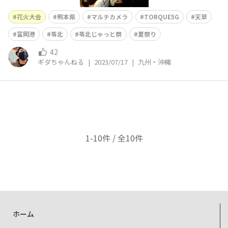
花火大会
熊本県
マルチカメラ
TORQUE5G
天草
富岡港
苓北
苓北じゃっと祭
夏祭り
42
ギダちゃんねる
|
2023/07/17
|
九州・沖縄
1-10件 / 全10件
ホーム