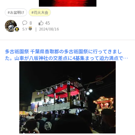
お盆明け
花火大会
8
45
S.Y
|
2024/08/16
多古祇園祭
千葉県香取郡の多古祇園祭に行ってきまし
た。山車が八坂神社の交差点に4基集まって迫力満点でし
た！