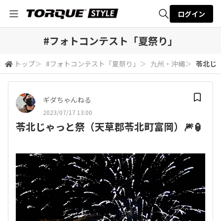
ログイン
全体検索
#フォトコンテスト「夏祭り」
トップ
＞
#フォトコンテスト「夏祭り」
＞
九州・沖縄
＞
苓北じゃ
検索
ギダちゃんねる
2023/07/17 13:00
苓北じゃっと祭（天草郡苓北町富岡）🎆🏮