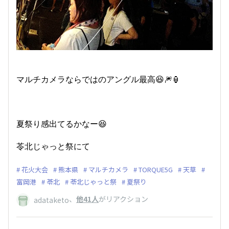
マルチカメラならではのアングル最高😆🎆🏮
夏祭り感出てるかなー😆
苓北じゃっと祭にて
花火大会
熊本県
マルチカメラ
TORQUE5G
天草
富岡港
苓北
苓北じゃっと祭
夏祭り
、
他41人
がリアクション
adataketo