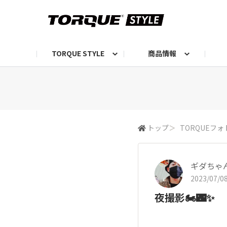
TORQUE STYLE
商品情報
お知らせ
TORQUEニュース
TORQUEフォト
自己紹介しよう
編集部の日常フォト
TORQUIZ【投票企画】
TORQUEトーク
G07エピソード投稿📸
よみもの
編集部からのおし
G
トップ
＞
TORQUEフォ
ギダちゃ
2023/07/08
夜撮影🏍️🌃✨