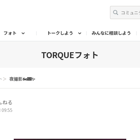
フォト
トークしよう
みんなに相談しよう
らせ
07公式サイト
TORQUEサークル
#フォトコンテスト「夏の思い出ワンシーン」
編集部のつぶやき（アーカイブ）
歴代モデル
【会員限定】ニュース
フォ
TORQUEフォト
ト
＞
夜撮影🏍️🌃✨
んねる
 09:55