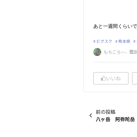
あと一週間くらい
ビグスク
熊本県
、
他3
もちごろー
いいね
前の投稿
八ヶ岳 阿弥陀岳