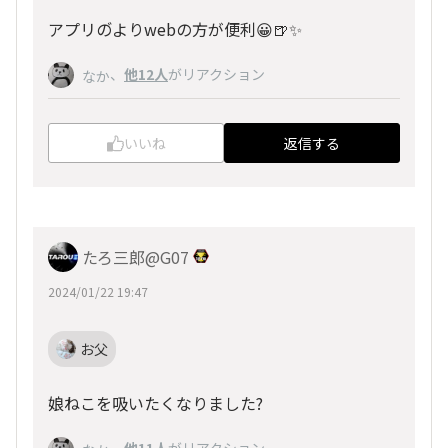
アプリの゙よりwebの方が便利😀🍺✨
、
他12人
がリアクション
なか
いいね
返信する
たろ三郎@G07
2024/01/22 19:47
お父
娘ねこを吸いたくなりました?