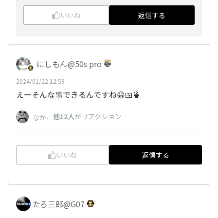
いいね
返信する
にしもん@50s pro
2024/01/22 12:59
えーそんな事できるんですね😀🍱🍵
、
他12人
がリアクション
なか
いいね
返信する
たろ三郎@G07