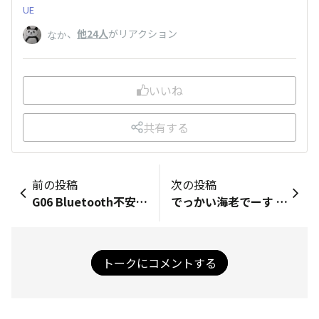
UE
、
他24人
がリアクション
なか
いいね
共有する
前の投稿
次の投稿
G06 Bluetooth不安定 接続中ある程度時間が経つとノイズ発生しだして、しまいには、通話相手の声が完全にボーカロイド 先に世に出した商品を優先して、修正パッチを作ってくれ 仕事で全く使い物にならない 以上
でっかい海老でーす 動画投稿してみました サイズ6M位ですのでWiFiお勧めします ブラウザでダウンロードが必要です
トークにコメントする