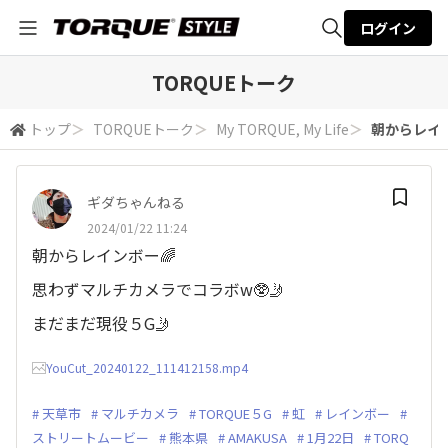
ログイン
全体検索
TORQUEトーク
トップ
＞
TORQUEトーク
＞
My TORQUE, My Life
＞
朝からレイン
検索
ギダちゃんねる
2024/01/22 11:24
朝からレインボー🌈
思わずマルチカメラでコラボw🥸🤳
まだまだ現役５G🤳
YouCut_20240122_111412158.mp4
天草市
マルチカメラ
TORQUE５G
虹
レインボー
ストリートムービー
熊本県
AMAKUSA
1月22日
TORQ