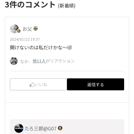
3
件のコメント
(新着順)
お父
2024/01/22 19:37
開けないのは私だけかな～🤣
、
他11人
がリアクション
なか
いいね
返信する
たろ三郎@G07