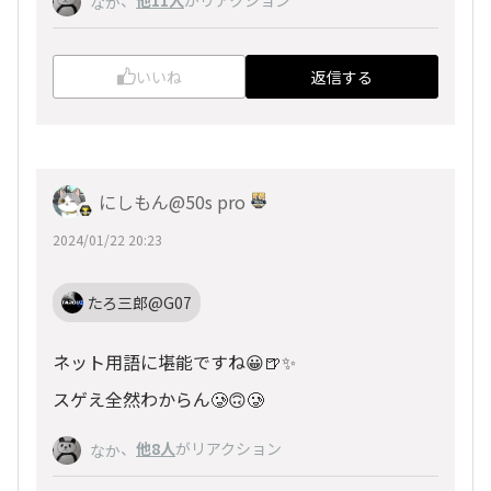
、
他11人
がリアクション
なか
いいね
返信する
にしもん@50s pro
2024/01/22 20:23
たろ三郎@G07
ネット用語に堪能ですね😀🍺✨
スゲえ全然わからん🥲🙃🥲
、
他8人
がリアクション
なか