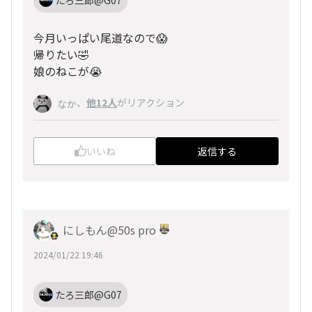
今月いっぱい尾道なので😱
帰りたい🤣
娘のねこが😭
、
他12人
がリアクション
なか
いいね
返信する
にしもん@50s pro
2024/01/22 19:46
たろ三郎@G07