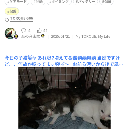
す。 まず当方の設定は以下の通りです。 ・バッテリーケ
ケアモード
発動
タイミング
バッテリー
G06
アモードは ON ・
保護
TORQUE G06
4
41
森の音楽家
|
2025/01/21
|
My TORQUE, My Life
今日の子猫😺✨
あれ😅❓増えてる😱🦝🦝🦝🦝 当然ですけ
ど、、何故か唸ってます🐱ぅ゙〜 お前ら汚いから後で風呂
（洗面台）だ〜😀✨