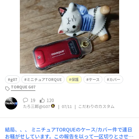
使います。材質が肝です。■こだわりやおすすめポイント
を教えて！▷加工が簡単なこと。ヘアドライヤーで大丈夫
です。以下、作り方です。チューブは6.5cm位に切ります
ハトメをつけます。ハトメをつけない場合は収縮させてか
g07
ミニチュアTORQUE
保護
ケース
カバー
TORQUE G07
19
120
たろ三郎@G07
|
07/11
|
こだわりのカスタム
結局、、、
ミニチュアTORQUEのケース/カバー件で連日
お騒がせしています。この報告を以って一区切りとさせて