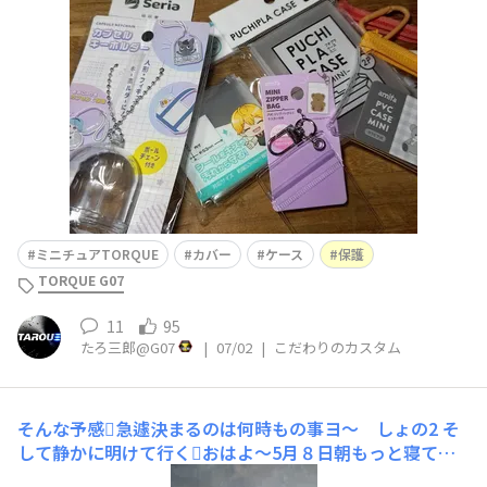
り、とてもよい感じです。カタカタと中で動くのが難とい
えば難です。次、▷「プチプラケース」透明度が悪く却
下。次、▷「PVC CASE MINI」少し大きいけど
ミニチュアTORQUE
カバー
ケース
保護
TORQUE G07
11
95
たろ三郎@G07
|
07/02
|
こだわりのカスタム
そんな予感🫪急遽決まるのは何時もの事ヨ〜 しょの2
そ
して静かに明けて行く🫪おはよ〜5月８日朝もっと寝てれ
ば良いのに目が覚める👀ロビーに降りて( ﾟДﾟ)y─┛~~と