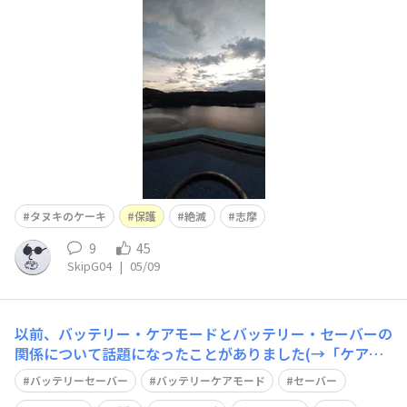
コーヒーの良き香りに誘われ、サーバを見るとまだ養生の
ためのカバーが😵オジサンたち利用時間を守らず、使った
様で・・・ルールを守れないオジサンはただの🐷野郎だ‼️
とやせ我慢😅個人情報保護のた
タヌキのケーキ
保護
絶滅
志摩
9
45
SkipG04
|
05/09
以前、バッテリー・ケアモードとバッテリー・セーバーの
関係について話題になったことがありました(→「ケアと
セーバーの関係は？」 by「hira@」さん)が、今回 TORQ
バッテリーセーバー
バッテリーケアモード
セーバー
UE G06 の動作状況が確認できましたので、ご報告しま