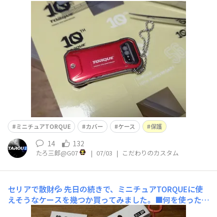
頂きます。■何を使ったカスタム？▷以前のイベントで頂
いたカスタムシールでロゴを保護することにしました。■
こだわりやおすすめポイントを教えて！▷ミニチュアTOR
QUEのロゴと近いサイズの部分を切り出しまし
ミニチュアTORQUE
カバー
ケース
保護
14
132
たろ三郎@G07
|
07/03
|
こだわりのカスタム
セリアで散財💦
先日の続きで、ミニチュアTORQUEに使
えそうなケースを幾つか買ってみました。■何を使ったカ
スタム？▷先ずは「カプセルキーホルダー」ピッタリ収ま