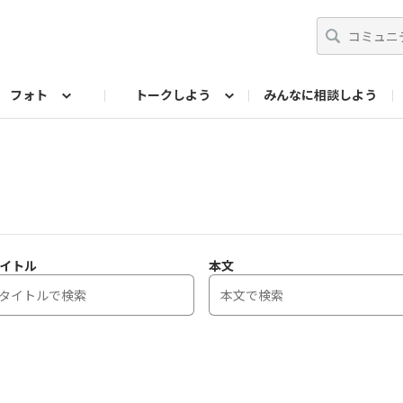
フォト
トークしよう
みんなに相談しよう
らせ
07公式サイト
TORQUEサークル
フォト企画アーカイブ
編集部のつぶやき（アーカイブ）
歴代モデル
【会員限定】ニュース
イトル
本文