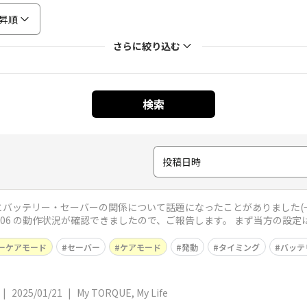
昇順
さらに絞り込む
検索
投稿日時
バッテリー・セーバーの関係について話題になったことがありました(→「
況が確認できましたので、ご報告します。 まず当方の設定は以下の通りです。 ・バッテリーケアモ
ーケアモード
セーバー
ケアモード
発動
タイミング
バッテ
|
2025/01/21
|
My TORQUE, My Life