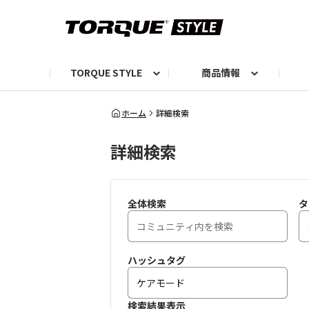
TORQUE STYLE
商品情報
お知らせ
TORQUEニュース
TORQUEフォト
自己紹介しよう
編集部の日常フォト
TORQUIZ【投票企画】
TORQUEトーク
G07エピソード投稿📸
よみもの
編集部からのおし
G
ホーム
詳細検索
詳細検索
全体検索
タ
ハッシュタグ
検索結果表示