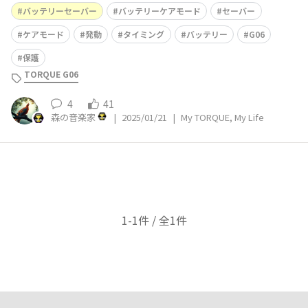
セーバーの関係は？」 by「hira@」さん)が、今回 TORQ
バッテリーセーバー
バッテリーケアモード
セーバー
UE G06 の動作状況が確認できましたので、ご報告しま
す。 まず当方の設定は以下の通りです。 ・バッテリーケ
ケアモード
発動
タイミング
バッテリー
G06
アモードは ON ・
保護
TORQUE G06
4
41
森の音楽家
|
2025/01/21
|
My TORQUE, My Life
1-1件 / 全1件