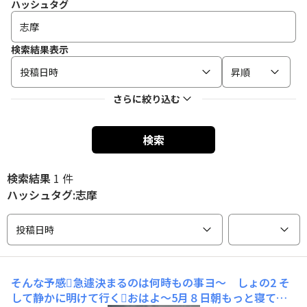
ハッシュタグ
検索結果表示
投稿日時
昇順
さらに絞り込む
検索
検索結果
1 件
ハッシュタグ:志摩
投稿日時
そんな予感🫪急遽決まるのは何時もの事ヨ〜 しょの2
そ
して静かに明けて行く🫪おはよ〜5月８日朝もっと寝てれ