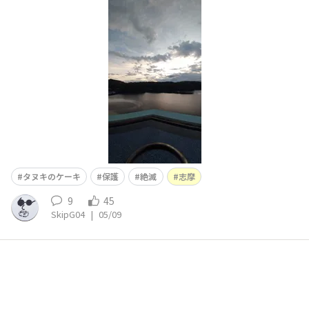
ば良いのに目が覚める👀ロビーに降りて( ﾟДﾟ)y─┛~~と
コーヒーの良き香りに誘われ、サーバを見るとまだ養生の
ためのカバーが😵オジサンたち利用時間を守らず、使った
様で・・・ルールを守れないオジサンはただの🐷野郎だ‼️
とやせ我慢😅個人情報保護のた
タヌキのケーキ
保護
絶滅
志摩
9
45
SkipG04
|
05/09