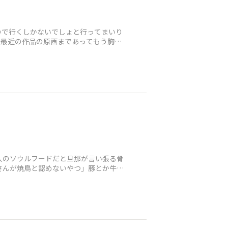
ので行くしかないでしょと行ってまいり
ら最近の作品の原画まであってもう胸が
人のソウルフードだと旦那が言い張る骨
こさんが焼鳥と認めないやつ」豚とか牛