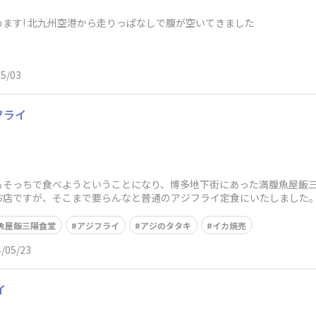
ます! 北九州空港から走りっぱなしで腹が空いてきました
05/03
フライ
もそっちで食べようということになり、博多地下街にあった満腹魚屋飯
お店ですが、そこまで要らんなと普通のアジフライ定食にいたしました
題にせざるを得な
魚屋飯三陽食堂
アジフライ
アジのタタキ
イカ焼売
/05/23
イ