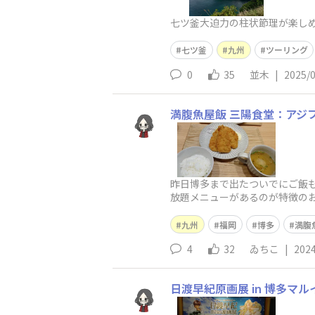
七ツ釜大迫力の柱状節理が楽しめ
七ツ釜
九州
ツーリング
0
35
並木
|
2025/
満腹魚屋飯 三陽食堂：アジ
昨日博多まで出たついでにご飯
放題メニューがあるのが特徴の
て言ってたら否が応にも食べ放
九州
福岡
博多
満腹
4
32
ゐちこ
|
2024
日渡早紀原画展 in 博多マル