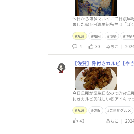
今日から博多マルイにて日渡早
ました😆✨日渡早紀先生は「
いっぱい☺️ちなみに旦那もぼく
九州
福岡
博多
博多
4
30
ゐちこ
|
2024
【佐賀】骨付きカルビ【や
今日旦那が誕生日なので昨夜旦
付きカルビ美味しい😋アイキャ
は“串焼”ではあるし美
九州
佐賀
ご当地グルメ
43
ゐちこ
|
2024