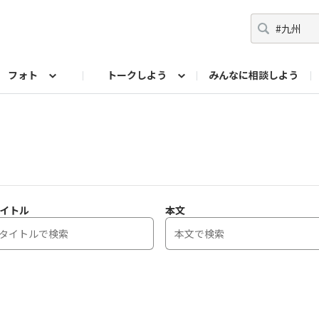
フォト
トークしよう
みんなに相談しよう
らせ
07公式サイト
TORQUEサークル
#フォトコンテスト「夏の思い出ワンシーン」
編集部のつぶやき（アーカイブ）
歴代モデル
【会員限定】ニュース
フォ
イトル
本文