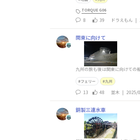
TORQUE G06
8
39
ドラえもん
|
関東に向けて
九州の旅も後は関東に向けての船
フェリー
九州
13
48
並木
|
2025/
銅製三連水車