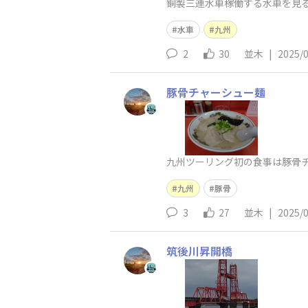
銅製三連水車稼働する水車を見
水車
九州
2
30
並木
|
2025/
豚骨チャーシュー麺
九州ツーリング初の食事は豚骨
九州
豚骨
3
27
並木
|
2025/
筑後川昇開橋