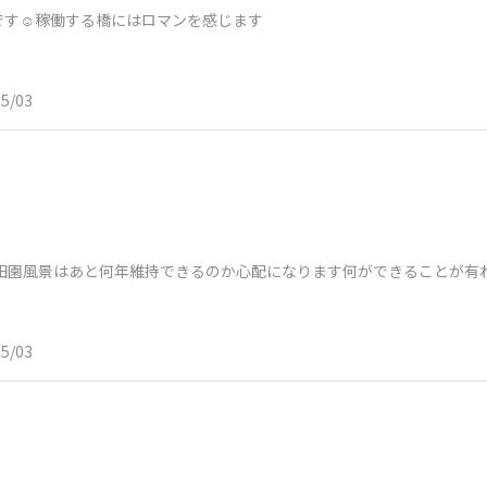
す☺️稼働する橋にはロマンを感じます
05/03
田園風景はあと何年維持できるのか心配になります何ができることが有れ
05/03