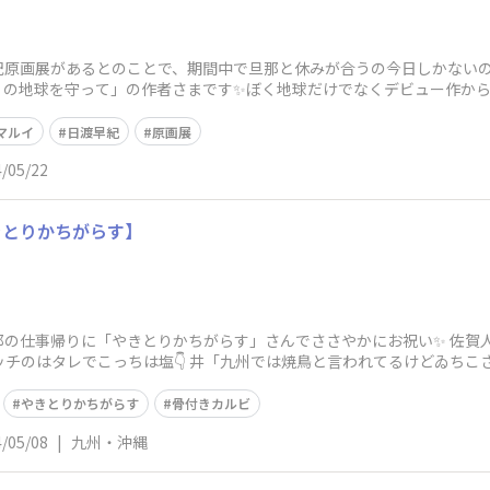
紀原画展があるとのことで、期間中で旦那と休みが合うの今日しかない
ぼくの地球を守って」の作者さまです✨ぼく地球だけでなくデビュー作か
地球小学生頃読
マルイ
日渡早紀
原画展
/05/22
きとりかちがらす】
那の仕事帰りに「やきとりかちがらす」さんでささやかにお祝い✨ 佐賀
ッチのはタレでこっちは塩👇 井「九州では焼鳥と言われてるけどゐち
やきとりかちがらす
骨付きカルビ
/05/08
|
九州・沖縄