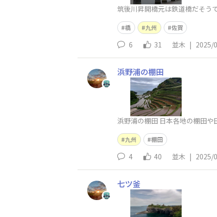
筑後川昇開橋元は鉄道橋だそうで
橋
九州
佐賀
6
31
並木
|
2025/
浜野浦の棚田
浜野浦の棚田 日本各地の棚田や
九州
棚田
4
40
並木
|
2025/
七ツ釜