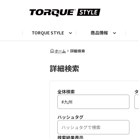
TORQUE STYLE
商品情報
お知らせ
TORQUEニュース
TORQUEフォト
自己紹介しよう
編集部の日常フォト
TORQUIZ【投票企画】
TORQUEトーク
G07エピソード投稿📸
よみもの
編集部からのおし
G
ホーム
詳細検索
詳細検索
全体検索
タ
ハッシュタグ
検索結果表示