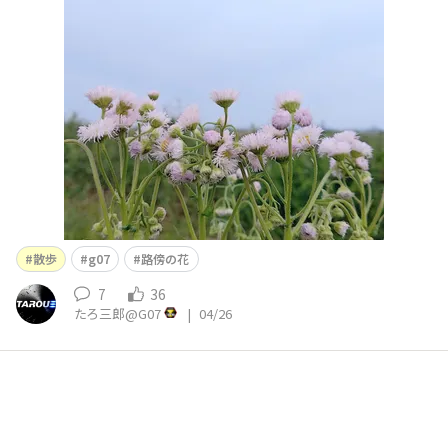
うか。あ、💪っすかね。ライダーはいません
散歩
g07
路傍の花
7
36
たろ三郎@G07
|
04/26