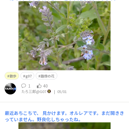
散歩
g07
路傍の花
1
40
たろ三郎@G07
|
05/01
最近あちこちで、
見かけます。オルレアです。まだ開きき
っていません。野良化しちゃったね。