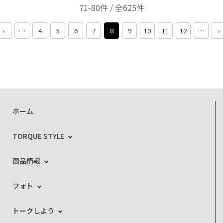
71-80件 / 全625件
‹
…
4
5
6
7
8
9
10
11
12
…
›
ホーム
TORQUE STYLE
商品情報
フォト
トークしよう