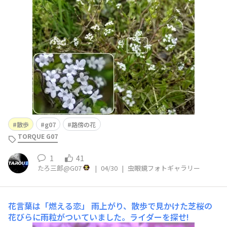
散歩
g07
路傍の花
TORQUE G07
1
41
たろ三郎@G07
|
04/30
|
虫眼鏡フォトギャラリー
花言葉は「燃える恋」
雨上がり、散歩で見かけた芝桜の
花びらに雨粒がついていました。ライダーを探せ!