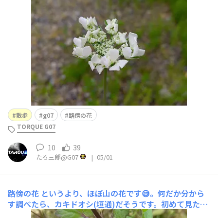
散歩
g07
路傍の花
TORQUE G07
10
39
たろ三郎@G07
|
05/01
路傍の花
というより、ほぼ山の花です😅。何だか分から
す調べたら、カキドオシ(垣通)だそうです。初めて見たか
も。都会の路傍とは趣が違いすぎますな。ここは田舎道っ