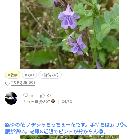
す。
散歩
g07
路傍の花
TORQUE G07
6
37
たろ三郎@G07
|
04/30
路傍の花
ノヂシャちっちぇー花です。手持ちはムリ💦。
腰が痛い。老眼&近眼でピントが分からん😅。