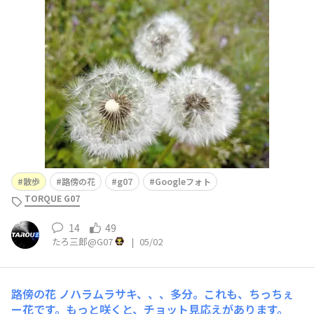
都々逸。
散歩
路傍の花
g07
Googleフォト
TORQUE G07
14
49
たろ三郎@G07
|
05/02
路傍の花
ノハラムラサキ、、、多分。これも、ちっちぇ
ー花です。もっと咲くと、チョット見応えがあります。