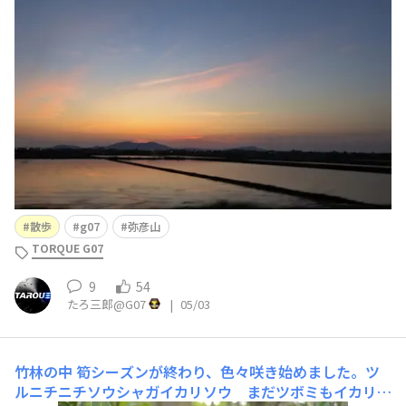
散歩
g07
弥彦山
TORQUE G07
9
54
たろ三郎@G07
|
05/03
竹林の中
筍シーズンが終わり、色々咲き始めました。ツ
ルニチニチソウシャガイカリソウ まだツボミもイカリソ