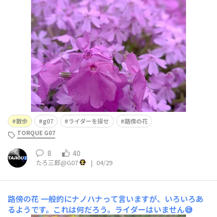
散歩
g07
ライダーを探せ
路傍の花
TORQUE G07
8
40
たろ三郎@G07
|
04/29
路傍の花
一般的にナノハナって言いますが、いろいろあ
るようです。これは何だろう。ライダーはいません😅