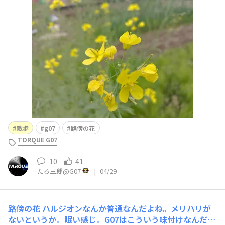
散歩
g07
路傍の花
TORQUE G07
10
41
たろ三郎@G07
|
04/29
路傍の花
ハルジオンなんか普通なんだよね。メリハリが
ないというか。眠い感じ。G07はこういう味付けなんだろ