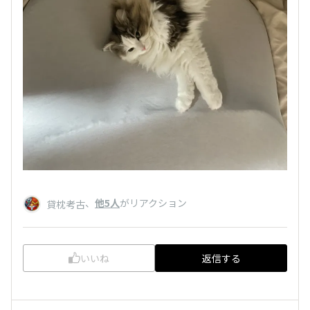
、
他5人
がリアクション
貸枕考古
いいね
返信する