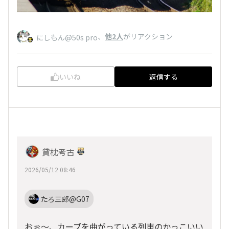
、
他2人
がリアクション
にしもん@50s pro
いいね
返信する
貸枕考古
2026/05/12 08:46
たろ三郎@G07
おぉ～、カーブを曲がっている列車のかっこいい