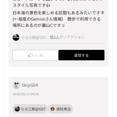
スタイル写真です👍️
日本海の景色を楽しめる区間もあるみたいですネ
(←毎度のGeminiさん情報) 散歩で利用できる
場所にあるのが裏山Cです☺️
、
他2人
がリアクション
たろ三郎@G07
いいね
返信する
SkipG04
2026/05/12 08:58
たろ三郎@G07
貸枕考古