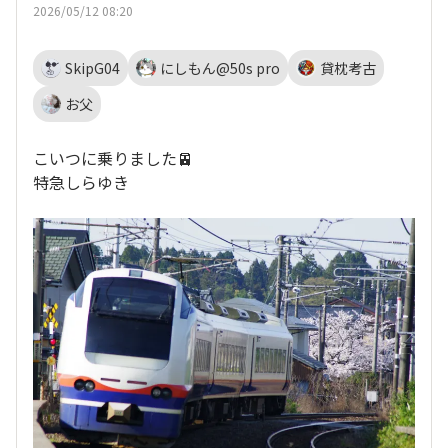
2026/05/12 08:20
SkipG04
にしもん@50s pro
貸枕考古
お父
こいつに乗りました🚈
特急しらゆき