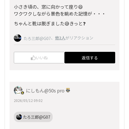
小さき頃の、窓に向かって座り😄
ワクワクしながら景色を眺めた記憶が・・・
ちゃんと靴は脱ぎました😅きっと❓
、
他2人
がリアクション
たろ三郎@G07
いいね
返信する
にしもん@50s pro
2026/05/12 09:02
たろ三郎@G07