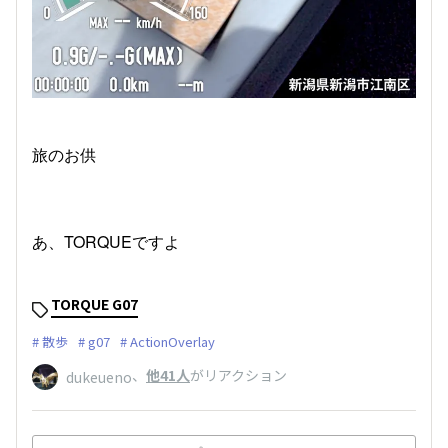
旅のお供
あ、TORQUEですよ
TORQUE G07
散歩
g07
ActionOverlay
、
他41人
がリアクション
dukeueno