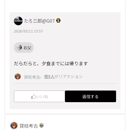
たろ三郎@G07
2026/05/11 15:57
お父
だらだらと、夕食までには帰ります
、
他5人
がリアクション
貸枕考古
いいね
返信する
貸枕考古