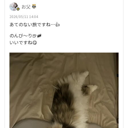
お父
2026/05/11 14:04
あてのない旅ですね…👍
のんび〜り🍺🚞
いいですね😋