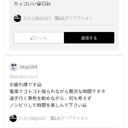
カッコいい😀💥👍
、
他2人
がリアクション
たろ三郎@G07
いいね
返信する
SkipG04
2026/05/11 21:15
お疲れ様です🤗
電車でゴトゴト揺られながら贅沢な時間ですネ
過ぎ行く景色を眺めながら、何も考えず
ノンビリした時間を楽しんで下さい🙇
、
他3人
がリアクション
たろ三郎@G07