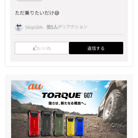
ただ乗りたいだけ😅
、
他5人
がリアクション
SkipG04
いいね
返信する