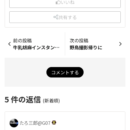
いいね
共有する
前の投稿
次の投稿
牛乳胡麻インスタント味噌ラーメン～
野鳥撮影帰りに
コメントする
5
件の返信
(新着順)
たろ三郎@G07