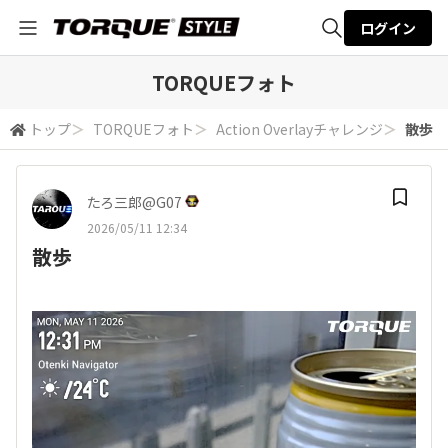
ログイン
全体検索
TORQUEフォト
トップ
＞
TORQUEフォト
＞
Action Overlayチャレンジ
＞
散歩
検索
たろ三郎@G07
2026/05/11 12:34
散歩