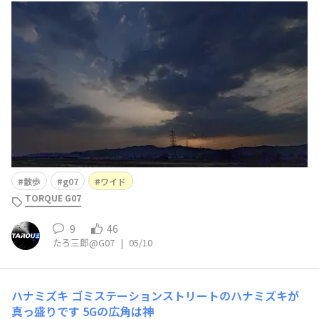
散歩
g07
ワイド
TORQUE G07
9
46
たろ三郎@G07
|
05/10
ハナミズキ
ゴミステーションストリートのハナミズキが
真っ盛りです 5Gの広角は神