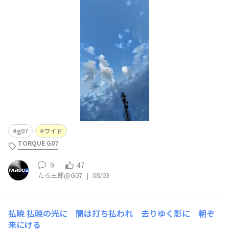
の気分😅。梅雨明けしてガっと晴天が続き、お盆が過ぎた
らあっという間に秋に突入しそうな予感がします。
g07
ワイド
TORQUE G07
9
47
たろ三郎@G07
|
08/03
払暁
払暁の光に 闇は打ち払われ 去りゆく影に 朝ぞ
来にける