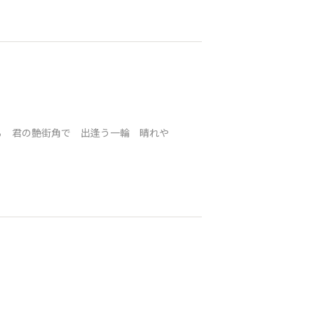
る 君の艶街角で 出逢う一輪 晴れや