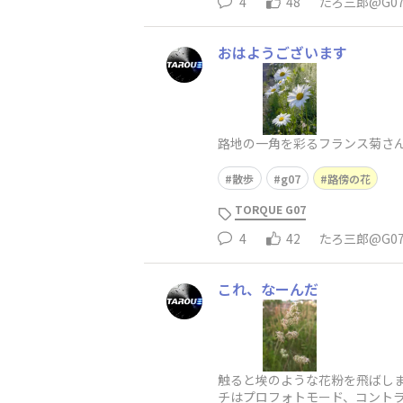
4
48
たろ三郎@G0
おはようございます
路地の一角を彩るフランス菊さ
散歩
g07
路傍の花
TORQUE G07
4
42
たろ三郎@G0
これ、なーんだ
触ると埃のような花粉を飛ばします
チはプロフォトモード、コントラ