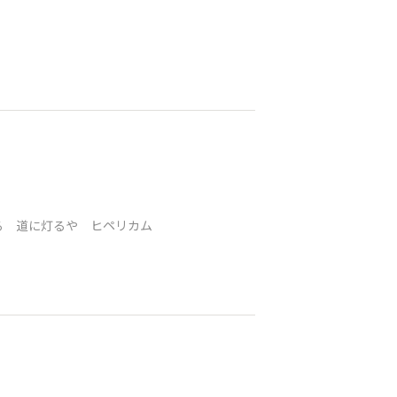
る 道に灯るや ヒペリカム