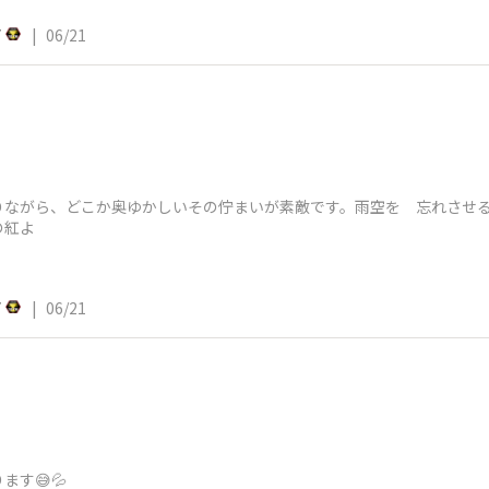
7
|
06/21
りながら、どこか奥ゆかしいその佇まいが素敵です。雨空を 忘れさせ
の紅よ
7
|
06/21
す😅💦