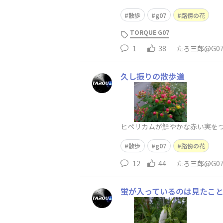
散歩
g07
路傍の花
TORQUE G07
1
38
たろ三郎@G0
久し振りの散歩道
ヒペリカムが鮮やかな赤い実を
散歩
g07
路傍の花
12
44
たろ三郎@G0
蛍が入っているのは見たこ