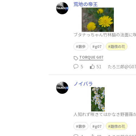
荒地の帝王
ブタナっちゃん竹林脇の法面に咲
散歩
g07
路傍の花
TORQUE G07
5
51
たろ三郎@G0
ノイバラ
人知れず咲きてはかなき野薔薇
散歩
g07
路傍の花