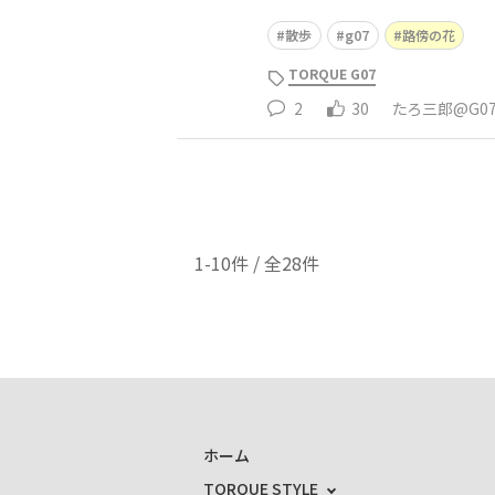
散歩
g07
路傍の花
TORQUE G07
2
30
たろ三郎@G0
1-10件 / 全28件
ホーム
TORQUE STYLE