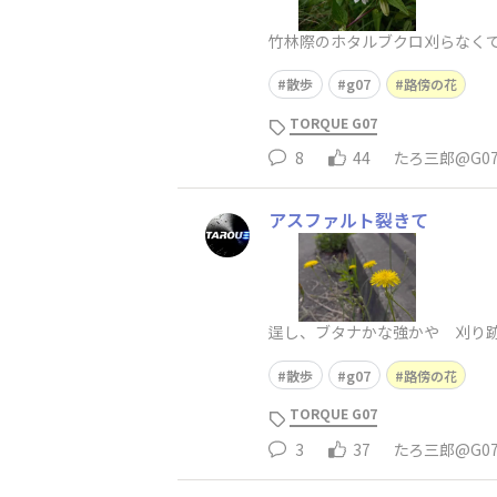
竹林際のホタルブクロ刈らなく
散歩
g07
路傍の花
TORQUE G07
8
44
たろ三郎@G0
アスファルト裂きて
逞し、ブタナかな強かや 刈り
散歩
g07
路傍の花
TORQUE G07
3
37
たろ三郎@G0