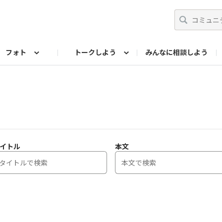
フォト
トークしよう
みんなに相談しよう
らせ
07公式サイト
TORQUEサークル
フォト企画アーカイブ
編集部のつぶやき（アーカイブ）
歴代モデル
【会員限定】ニュース
イトル
本文