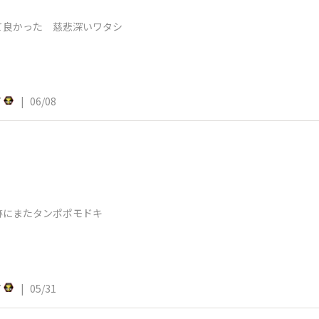
て良かった 慈悲深いワタシ
7
|
06/08
跡にまたタンポポモドキ
7
|
05/31