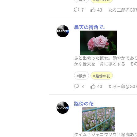
7
43
たろ三郎@G0
曇天の街角で、
ふと出会った彼女。艶やかであ
かな曇天を 背に凛とする そ
散歩
路傍の花
3
40
たろ三郎@G0
路傍の花
タイム？ジャコウソウ？諸説ありま