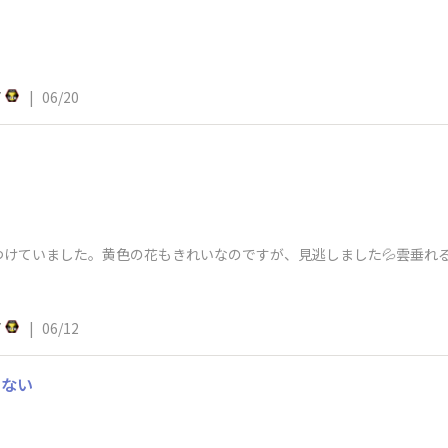
7
|
06/20
つけていました。黄色の花もきれいなのですが、見逃しました💦雲垂れ
7
|
06/12
とない