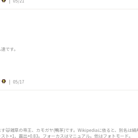
7
|
05/21
ん達です。
7
|
05/17
🙀雑草の帝王、カモガヤ(鴨茅)です。Wikipediaに依ると、別名
スト+1、露出+0.83。フォーカスはマニュアル。他はフォトモード。