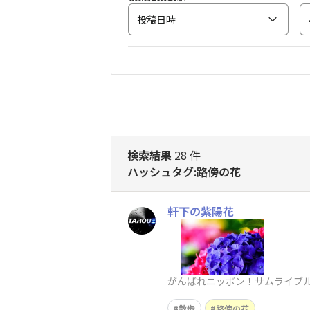
投稿日時
検索結果
28 件
ハッシュタグ:路傍の花
軒下の紫陽花
がんばれニッポン！サムライブル
散歩
路傍の花