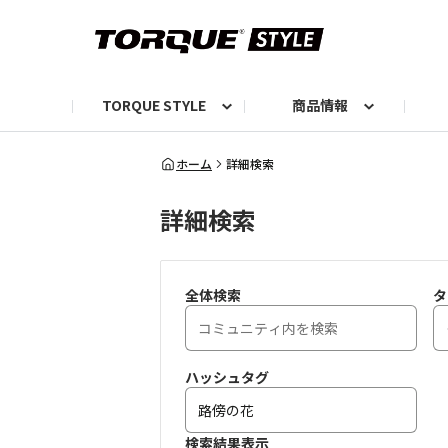
TORQUE STYLE
商品情報
お知らせ
TORQUEニュース
TORQUEフォト
自己紹介しよう
編集部の日常フォト
TORQUIZ【投票企画】
TORQUEトーク
G07エピソード投稿📸
よみもの
編集部からのおし
G
ホーム
詳細検索
詳細検索
全体検索
タ
ハッシュタグ
検索結果表示