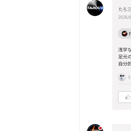
たろ三
2026/0
F
浅学な
足元
自分
S