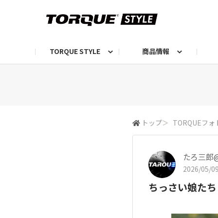
TORQUE STYLE
商品情報
お知らせ
TORQUEニュース
TORQUEフォト
自己紹介しよう
編集部の日常フォト
TORQUIZ【投票企画】
TORQUEトーク
G07エピソード投稿📸
よみもの
編集部からのおし
G
トップ
＞
TORQUEフォ
たろ三郎@
2026/05/09
ちっさい娘たち