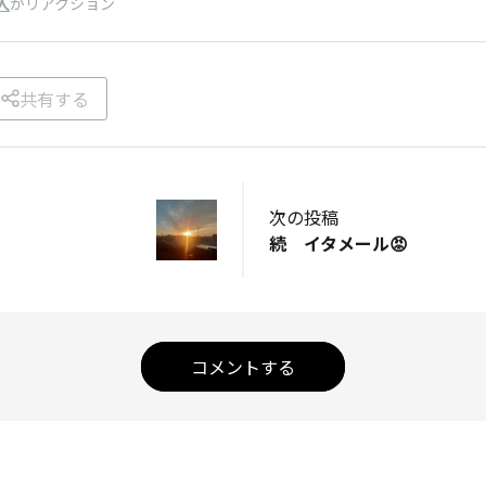
人
がリアクション
共有する
次の投稿
続 イタメール😡
コメントする