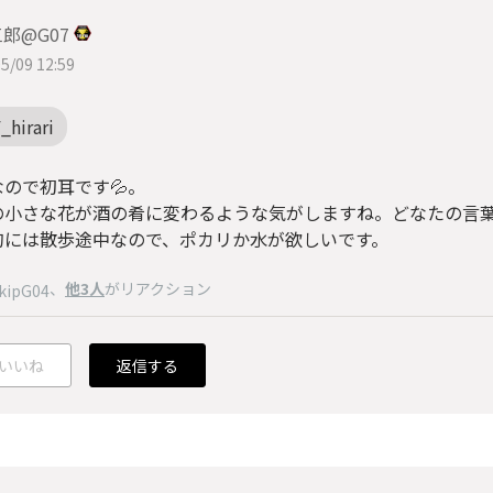
郎@G07
5/09 12:59
_hirari
ので初耳です💦。
の小さな花が酒の肴に変わるような気がしますね。どなたの言
的には散歩途中なので、ポカリか水が欲しいです。
、
他3人
がリアクション
kipG04
いいね
返信する