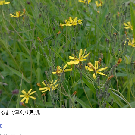
わるまで草刈り延期。
花