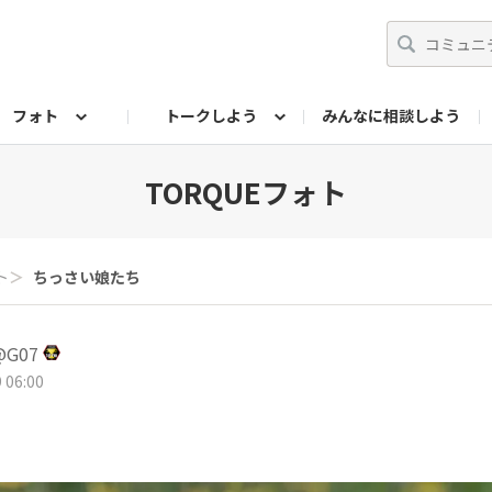
フォト
トークしよう
みんなに相談しよう
らせ
07公式サイト
TORQUEサークル
#フォトコンテスト「夏の思い出ワンシーン」
編集部のつぶやき（アーカイブ）
歴代モデル
【会員限定】ニュース
フォ
TORQUEフォト
ト
＞
ちっさい娘たち
G07
 06:00