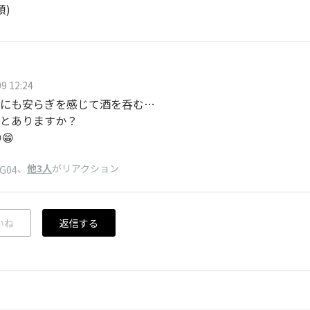
順)
9 12:24
にも安らぎを感じて酒を呑む…
とありますか？
😁
、
他3人
がリアクション
pG04
いね
返信する