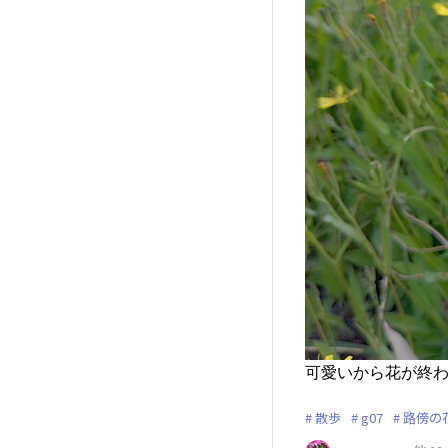
可愛いから花が終
散歩
g07
路傍の