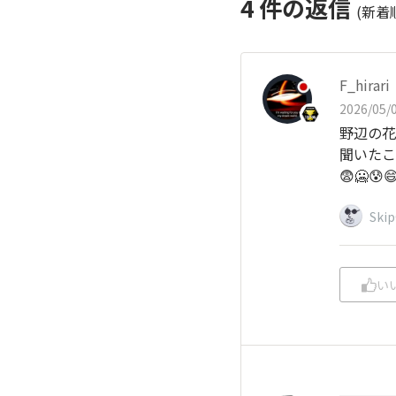
4
件の返信
(新着
F_hirari
2026/05/0
野辺の花
聞いたこ
😨🥶😰
Ski
い