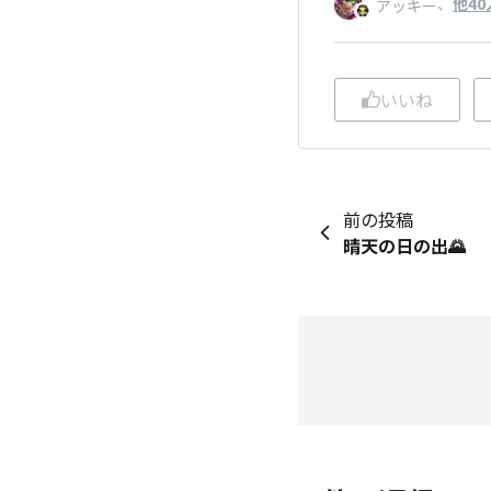
、
他40
アッキー
いいね
前の投稿
晴天の日の出🌄