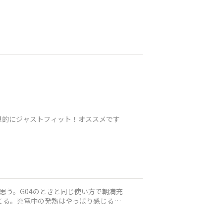
想的にジャストフィット！オススメです
思う。G04のときと同じ使い方で朝満充
てる。充電中の発熱はやっぱり感じるけ