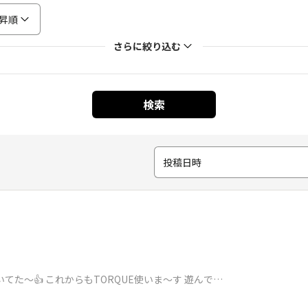
昇順
さらに絞り込む
検索
投稿日時
てた〜👍 これからもTORQUE使いま〜す 遊んで…