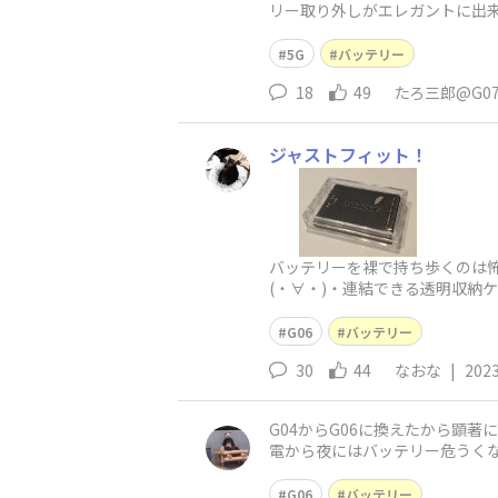
リー取り外しがエレガントに出
5G
バッテリー
18
49
たろ三郎@G0
ジャストフィット！
バッテリーを裸で持ち歩くのは
(⁠・⁠∀⁠・⁠)・連結できる透明収納
G06
バッテリー
30
44
なおな
|
2023
G04からG06に換えたから顕
電から夜にはバッテリー危うく
ど頻度が少ないからやっぱり改
G06
バッテリー