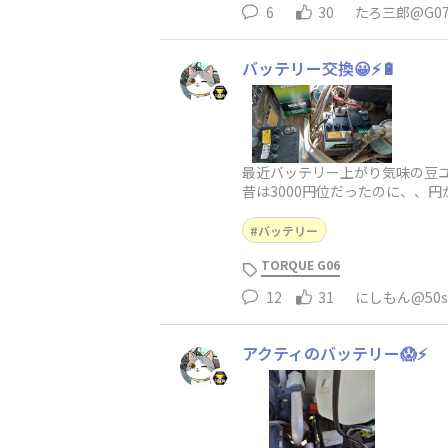
6
30
たろ三郎@G0
バッテリー交換😀⚡️🔋
最近バッテリー上がり気味の豆ユンボ
昔は3000円位だったのに、、円が
バッテリー
TORQUE G06
12
31
にしもん@50s 
アクティのバッテリー😱⚡