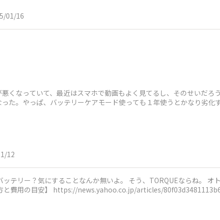
5/01/16
が悪くなっていて、最近はスマホで動画もよく見てるし、そのせいだろ
なった。やっぱ、バッテリーケアモード使っても１年使うとかなり劣化
01/12
にすることなんか無いよ。 そう、TORQUEならね。 オトナライフ【スマホのバッテリー寿命は
 https://news.yahoo.co.jp/articles/80f03d3481113b6