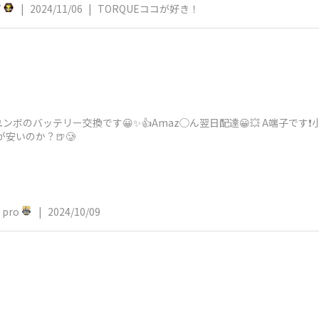
7
|
2024/11/06
|
TORQUEココが好き！
のバッテリー交換です😀✨👍Amaz◯ん翌日配達😀💥 A端子です❗️小
安いのか？🍺🥲
pro
|
2024/10/09