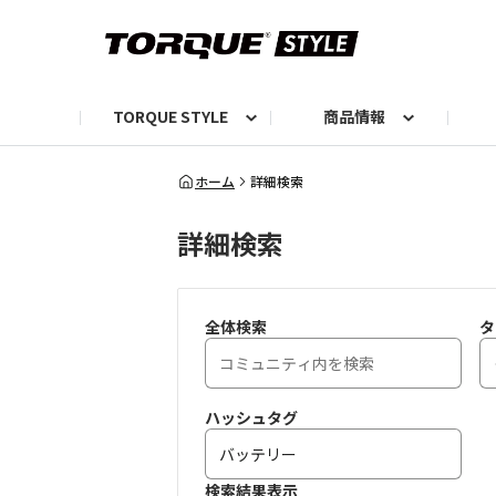
TORQUE STYLE
商品情報
お知らせ
TORQUEニュース
TORQUEフォト
自己紹介しよう
編集部の日常フォト
TORQUIZ【投票企画】
TORQUEトーク
G07エピソード投稿📸
よみもの
編集部からのおし
G
ホーム
詳細検索
詳細検索
全体検索
タ
ハッシュタグ
検索結果表示