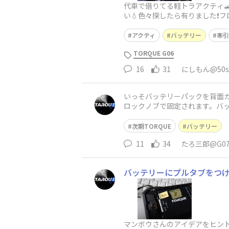
代車で借りてる軽トラアクティ
い💧色々探したら有りました❗
りました😱💦いいのかH◯NDA❗
アクティ
バッテリー
牽引
TORQUE G06
16
31
にしもん@50s 
いっそバッテリーパックを背面カバ
ロックノブで固定されます。バ
凹部に添付のコインでねじらな
次期TORQUE
バッテリー
11
34
たろ三郎@G0
バッテリーにプルタブをつ
マンボウさんのアイデアをヒントに、バッテリ