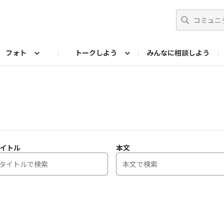
フォト
トークしよう
みんなに相談しよう
らせ
07公式サイト
TORQUEサークル
#フォトコンテスト「夏の思い出ワンシーン」
編集部のつぶやき（アーカイブ）
歴代モデル
【会員限定】ニュース
フォ
イトル
本文