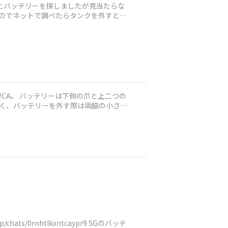
とバッテリーを探しましたが見当たらな
ないのでネットで調べたらタンクを外すとあ
2CA。 バッテリーは下側の爪と上二つの
く、バッテリーを外す際は両脇の小さな
ts/0rnhtlkxntcaypr9 5Gのバッテ