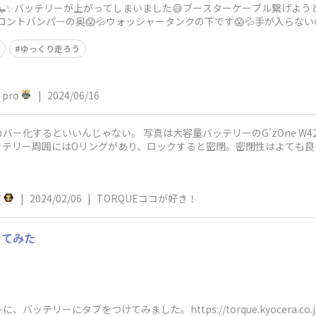
✨バッテリーが上がってしまいました😅ブースターケーブル繋げよう
フロントバンパーの奥😱💦ウォッシャータンクの下です😱💦手が入ら
❓まぁもう
ゆっくり走ろう
pro
|
2024/06/16
ー化するといいんじゃない。 写真は大容量バッテリーのG'zOne W4
ッテリー周囲にはOリングがあり、ロックすると密閉。密閉性はよても良
7
|
2024/02/06
|
TORQUEココが好き！
けてみた
ーにタブをつけてみました。https://torque.kyocera.co.jp/cha