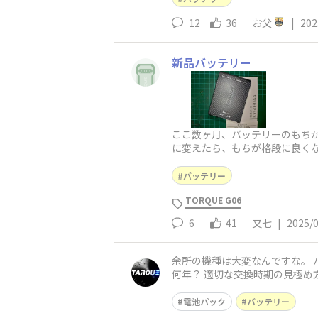
12
36
お父
|
202
新品バッテリー
ここ数ヶ月、バッテリーのもち
に変えたら、もちが格段に良く
バッテリー
TORQUE G06
6
41
又七
|
2025/
余所の機種は大変なんですな。 バッテリー？気
何年？ 適切な交換時期の見極め方と費用の目安】
電池パック
バッテリー