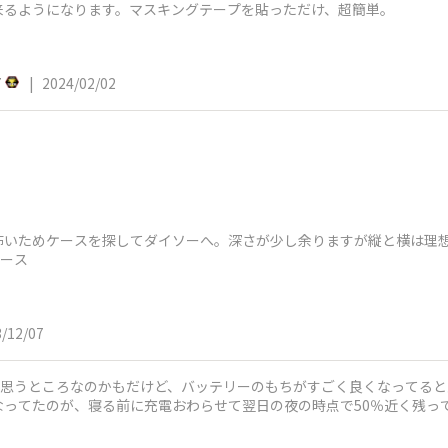
来るようになります。マスキングテープを貼っただけ、超簡単。
7
|
2024/02/02
怖いためケースを探してダイソーへ。深さが少し余りますが縦と横は理
ケース
/12/07
著に思うところなのかもだけど、バッテリーのもちがすごく良くなってると
なってたのが、寝る前に充電おわらせて翌日の夜の時点で50％近く残っ
善され