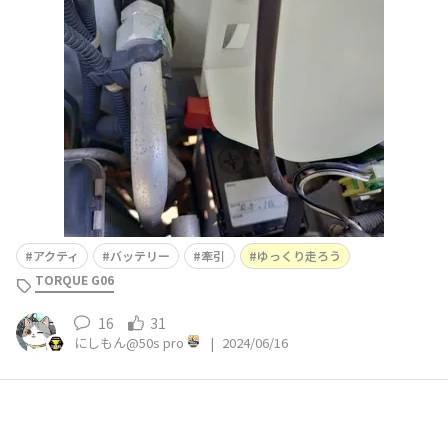
ーブル繋げようとバッテリーを探しましたが見当たらない
💧色々探したら有りました❗フロントバンパーの奥😱💦ウ
ォッシャータンクの下です😱💦手が入らないのでネット
で調べたらタンクを外すとありました😱💦いいのかH◯N
DA❗❓まぁもう
アクティ
バッテリー
牽引
ゆっくり走ろう
TORQUE G06
16
31
にしもん@50s pro
|
2024/06/16