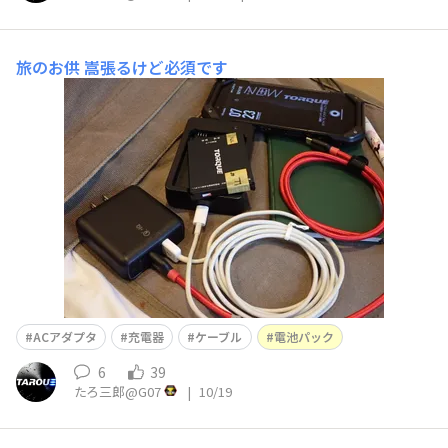
旅のお供
嵩張るけど必須です
ACアダプタ
充電器
ケーブル
電池パック
6
39
たろ三郎@G07
|
10/19