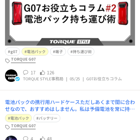
ジャーが楽しい季節になりましたね！登山や釣り、キャン
プなど、外での活動が増えてくるこれ
g07
電池パック
端子
持ち運び術
TORQUE G07
17
126
TORQUE STYLE事務局
|
05/25
|
G07お役立ちコラム
電池パックの携行用ハードケース​ただしあくまで間に合わ
せなので、おすすめはしません。私は予備電池を常に持ち
歩くわけではないですが、持って出る場合には必要だと思
電池パック
バッテリー
うので、調達してみました。G07用電池パックKYG06UAA
TORQUE G07
の寸法は、およそ72㎜✕54㎜✕8.5㎜。（54㎜は、バンク
カードの短辺とほぼ同じ
4
48