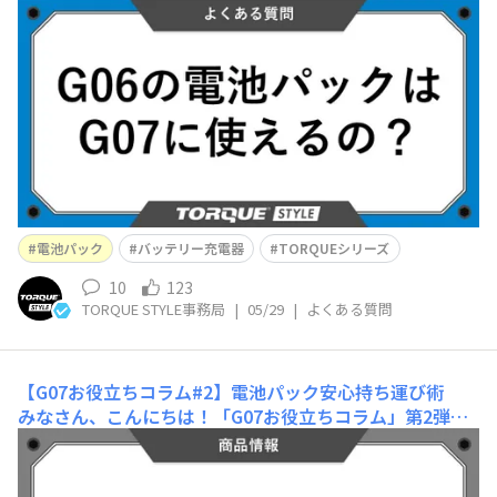
てほしい」というリクエストにお応えし、 G06電池パッ
ク ⇒ G07に使用可能 G07電池パック ⇒ G06には使用不
可となっております。詳細については以下の組み合わせで
あればご利用いただけますので、G06ご利用時にご購入さ
れたバッテリー充
電池パック
バッテリー充電器
TORQUEシリーズ
10
123
TORQUE STYLE事務局
|
05/29
|
よくある質問
【G07お役立ちコラム#2】電池パック安心持ち運び術
みなさん、こんにちは！「G07お役立ちコラム」第2弾を
お届けします。G07をさらに便利に使いこなすお役立ち情
報をお届けするこのコラム、今月もぜひチェックしてくだ
さいね✨ さて、暖かくなって、いよいよアウトドアやレ