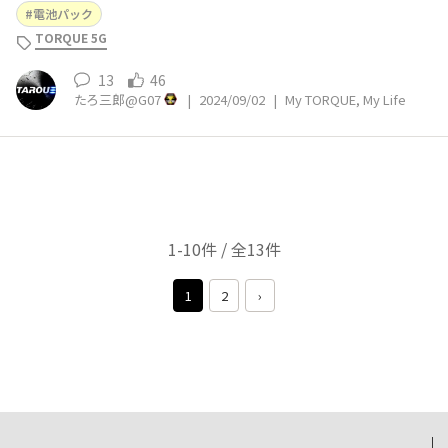
が充電エラー(赤ランプ点滅)となってしまいました。5G
電池パック
本体では充電できるのですが、エラーになるのは時間の問
TORQUE 5G
題かもしれません。 auオンラインショップで入手出来な
くなっているので、ちょっと困ってい
13
46
たろ三郎@G07
|
2024/09/02
|
My TORQUE, My Life
1-10件 / 全13件
1
2
›