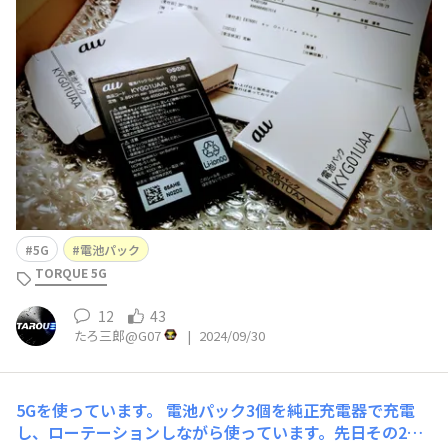
5G
電池パック
TORQUE 5G
12
43
たろ三郎@G07
|
2024/09/30
5Gを使っています。 電池パック3個を純正充電器で充電
し、ローテーションしながら使っています。先日その2個