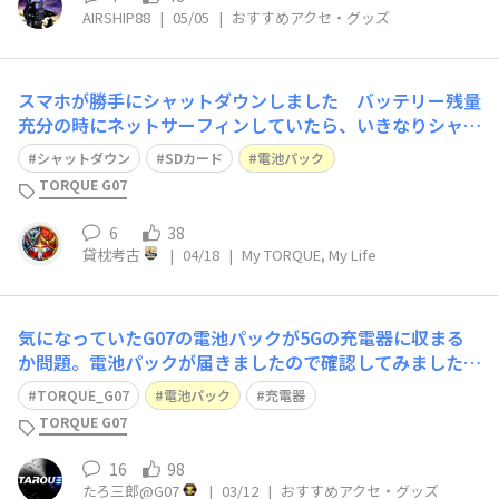
AIRSHIP88
|
05/05
|
おすすめアクセ・グッズ
スマホが勝手にシャットダウンしました バッテリー残量
充分の時にネットサーフィンしていたら、いきなりシャッ
トダウンしてしまい「え？なんで？」と思って、電源オン
シャットダウン
SDカード
電池パック
にしたところ『SDカードが…ナンチャラ』というエラー
TORQUE G07
メッセージが一瞬だけ出て再び自動シャットダウンになり
ました。手がかりは【SDカード】しかなか
6
38
貸枕考古
|
04/18
|
My TORQUE, My Life
気になっていたG07の電池パックが5Gの充電器に収まる
か問題。電池パックが届きましたので確認してみました。
結論をから言いますと、電池パックのツメの形状が位置が
TORQUE_G07
電池パック
充電器
異なるものの、問題なく普通に収まりました。電池パック
TORQUE G07
のサイズは5Gと縦横寸法がほぼ同じ。厚みが若干大きい
程度です。 肝心な充電はチャージラン
16
98
たろ三郎@G07
|
03/12
|
おすすめアクセ・グッズ