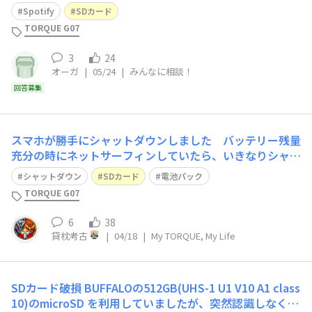
あれから3cef9sgsya5bbys9さんのアドバイスを元にトラ
Spotify
SDカード
イをし即返信するのではなく、数日間をおいたのですが、
TORQUE G07
つい先程また内部ストレージへ強制再DLが行われてしま
3
24
オーガ
|
05/24
|
みんなに相談！
回答募集
スマホが勝手にシャットダウンしました バッテリー残量
充分の時にネットサーフィンしていたら、いきなりシャッ
トダウンしてしまい「え？なんで？」と思って、電源オン
シャットダウン
SDカード
電池パック
にしたところ『SDカードが…ナンチャラ』というエラー
TORQUE G07
メッセージが一瞬だけ出て再び自動シャットダウンになり
ました。手がかりは【SDカード】しかなか
6
38
貸枕考古
|
04/18
|
My TORQUE, My Life
SDカード破損
BUFFALOの512GB(UHS-1 U1 V10 A1 class
10)のmicroSD を利用していましたが、突然認識しなくな