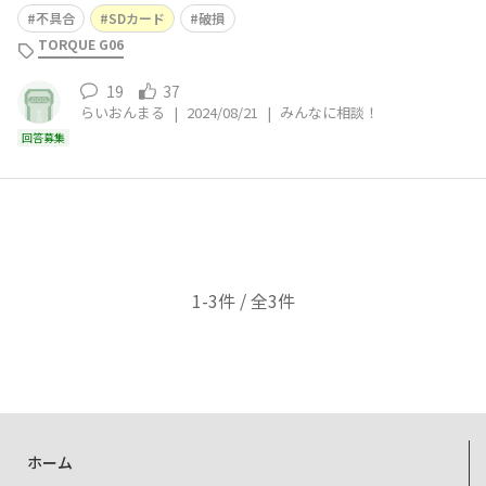
りました。 PCに接続しても認識不良のため、業者に診断
不具合
SDカード
破損
を依頼したところ物理障害のため復旧不可能の判断で…。
TORQUE G06
通電はするけど、アクセス不能らしい。 音楽やら写真と
かで、1/
19
37
らいおんまる
|
2024/08/21
|
みんなに相談！
回答募集
1-3件 / 全3件
ホーム