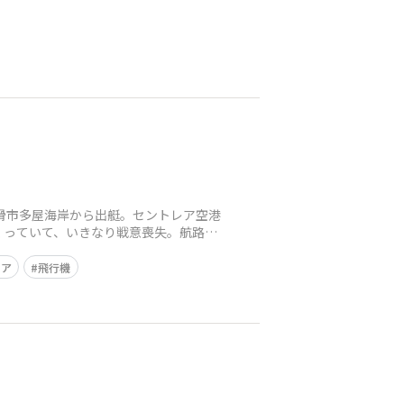
滑市多屋海岸から出艇。セントレア空港
くっていて、いきなり戦意喪失。航路の
レア
飛行機