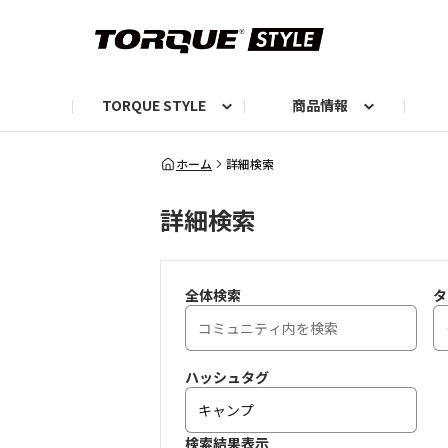
TORQUE STYLE
商品情報
お知らせ
TORQUEニュース
TORQUEフォト
自己紹介しよう
編集部の日常フォト
TORQUIZ【投票企画】
TORQUEトーク
G07エピソード投稿📸
よみもの
編集部からのおし
G
ホーム
詳細検索
詳細検索
全体検索
タ
ハッシュタグ
検索結果表示