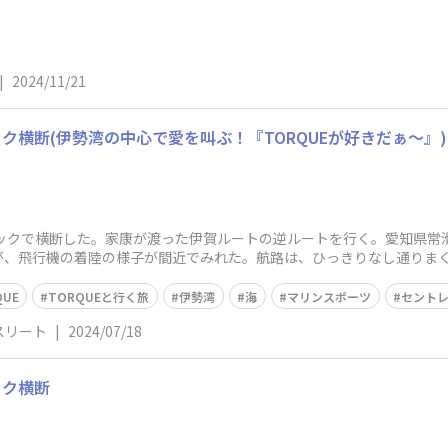
|
2024/11/21
ック横断(伊勢湾の中心で愛を叫ぶ！『TORQUEが好きだぁ～』)
ヤックで横断した。家康が渡った伊賀ルートの逆ルートを行く。愛知県常
が、飛行機の着陸の様子が間近でみれた。航路は、ひっきりなし通りま
、一瞬大型船
QUE
TORQUEと行く旅
伊勢湾
海
マリンスポーツ
セント
スリート
|
2024/07/18
ック横断