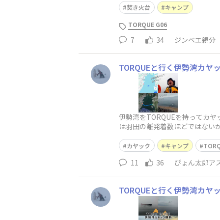
焚き火台
キャンプ
TORQUE G06
7
34
ジンベエ親分
TORQUEと行く伊勢湾カヤ
伊勢湾をTORQUEを持ってカ
は羽田の離発着数ほどではない
前で航路パターンを見ていたが
カヤック
キャンプ
TOR
11
36
ぴょん太郎ア
TORQUEと行く伊勢湾カヤ