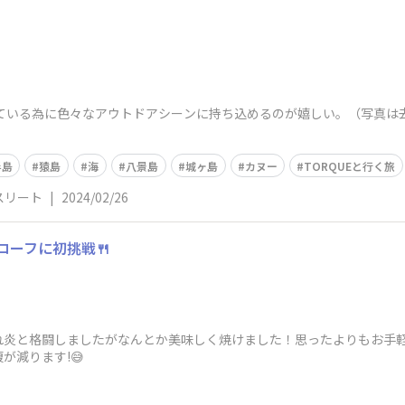
れている為に色々なアウトドアシーンに持ち込めるのが嬉しい。（写真は去
半島
猿島
海
八景島
城ヶ島
カヌー
TORQUEと行く旅
スリート
|
2024/02/26
ローフに初挑戦🍴
炎と格闘しましたがなんとか美味しく焼けました！思ったよりもお手軽
が減ります!😅