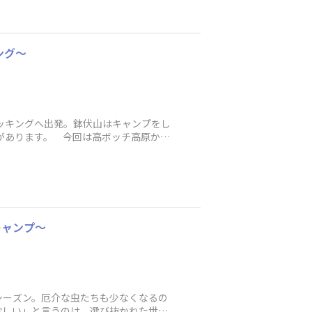
ング～
ッキングへ出発。鉢伏山はキャンプをし
があります。 今回は高ボッチ高原から
キャンプ～
ーズン。厄介な虫たちも少なくなるの
欲しい」と言うのは、選び抜かれた世界