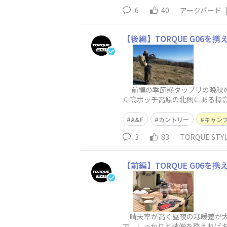
6
40
アークバード
【後編】TORQUE G06
前編の季節感タップリの晩秋の
た高ボッチ高原の北側にある標高
続く鉢伏高原スカイラインを車
A&F
カントリー
キャン
3
83
TORQUE ST
【前編】TORQUE G06
晴天率が高く昼夜の寒暖差が大
で、しっかりと装備を整えれば