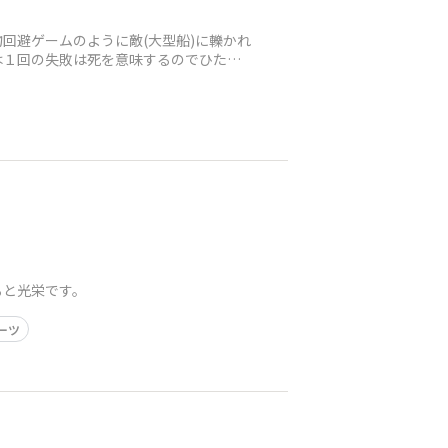
回避ゲームのように敵(大型船)に轢かれ
は１回の失敗は死を意味するのでひたす
ると光栄です。
ーツ