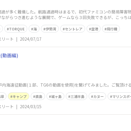
過が多く難儀した。航路通過時はまるで、初代ファミコンの簡易障害物
けながらつき進むような展開で、ゲームなら３回失敗できるが、こっち
され緊張した
ー
TORQUE
海
伊勢湾
セントレア
空港
飛行機
スリート
|
2024/07/17
(動画編)
瀨戸内海遠征動画(１部、TG6の動画を使用)を繋げてみました。ご覧頂け
海岸
キャンプ
直島
城ヶ島
三浦半島
カヌー
マリンスポ
スリート
|
2024/03/15