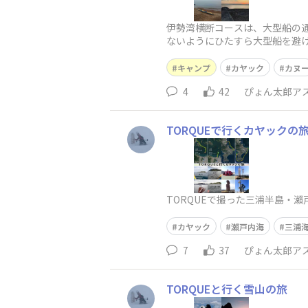
伊勢湾横断コースは、大型船の通
ないようにひたすら大型船を避
らBボタンダッシュを余儀なく
キャンプ
カヤック
カヌ
4
42
ぴょん太郎ア
TORQUEで行くカヤックの旅
TORQUEで撮った三浦半島・
カヤック
瀨戸内海
三浦
7
37
ぴょん太郎ア
TORQUEと行く雪山の旅