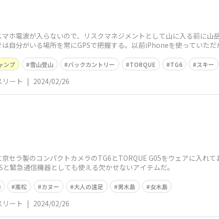
スマホ電波が入らないので、リスクマネジメントとして山に入る前に山岳
は自分がいる場所を常にGPSで把握する。以前iPhoneを使っていた
くなり
ャンプ
雪山登山
バックカントリー
TORQUE
TG6
スキー
スリート
|
2024/02/26
セラ製のコンパクトカメラのTG6とTORQUE G05をウェアに入れて
GPSと緊急通信機器としても使える欠かせないアイテムだ。
内
髙松
カヌー
大人の遠足
男木島
女木島
スリート
|
2024/02/26