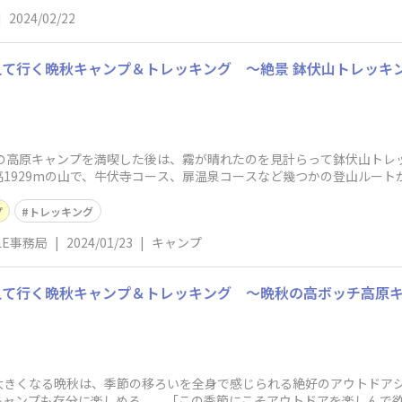
|
2024/02/22
を携えて行く晩秋キャンプ＆トレッキング ～絶景 鉢伏山トレッキ
高原キャンプを満喫した後は、霧が晴れたのを見計らって鉢伏山トレ
1929mの山で、牛伏寺コース、扉温泉コースなど幾つかの登山ルート
プ
トレッキング
YLE事務局
|
2024/01/23
|
キャンプ
を携えて行く晩秋キャンプ＆トレッキング ～晩秋の高ボッチ高原
きくなる晩秋は、季節の移ろいを全身で感じられる絶好のアウトドアシ
キャンプも存分に楽しめる。 「この季節にこそアウトドアを楽しんで