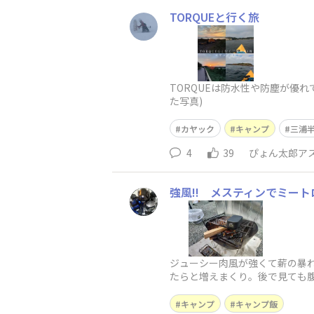
TORQUEと行く旅
TORQUEは防水性や防塵が優
た写真)
カヤック
キャンプ
三浦
4
39
ぴょん太郎ア
強風!! メスティンでミート
ジューシー肉風が強くて薪の暴れ
たらと増えまくり。後で見ても腹
キャンプ
キャンプ飯