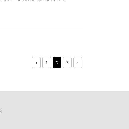
‹
1
2
3
›
せ