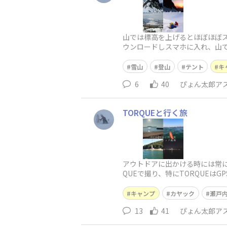
山では標高を上げるとほぼほぼ
ウンロードしスマホに入れ、山で
び使えなりよく、位置がわかな
雪山
登山
テント
キ
6
40
ぴょん太郎ア
TORQUEと行く旅
アウトドアに出かける時には常に京
QUEで撮り、特にTORQUEは
キャンプ
カヤック
瀬戸
13
41
ぴょん太郎ア