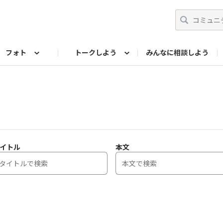
フォト
トークしよう
みんなに相談しよう
らせ
07公式サイト
TORQUEサークル
フォト企画アーカイブ
編集部のつぶやき（アーカイブ）
歴代モデル
【会員限定】ニュース
イトル
本文