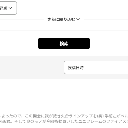
昇順
さらに絞り込む
検索
投稿日時
まったので、この機会に我が焚き火台ラインアップを(笑) 手前左がベル
のB6君。そして奥のモノが今回衝動買いしたユニフレームのファイアス