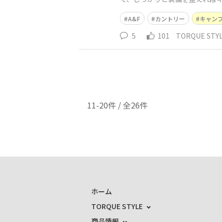
中のアウトドア用品を販売し今
A&F
カントリー
キャン
5
101
TORQUE ST
11-20件 / 全26件
ホーム
TORQUE STYLE
商品情報