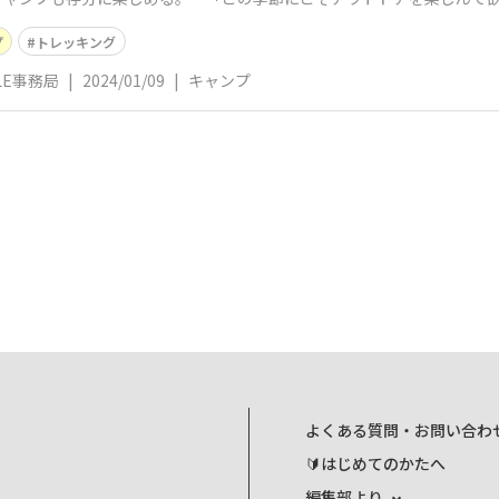
年で４５周年とな
プ
トレッキング
YLE事務局
|
2024/01/09
|
キャンプ
よくある質問・お問い合わ
🔰はじめてのかたへ
編集部より