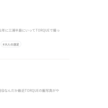
年に三浦半島にいってTORQUEで撮っ
大人の遠足
なんだか最近TORQUEの飯写真がや