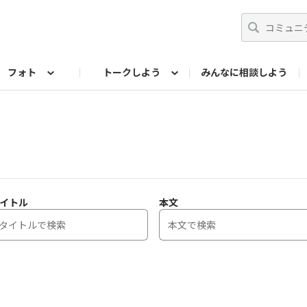
フォト
トークしよう
みんなに相談しよう
らせ
07公式サイト
TORQUEサークル
フォト企画アーカイブ
編集部のつぶやき（アーカイブ）
歴代モデル
【会員限定】ニュース
イトル
本文