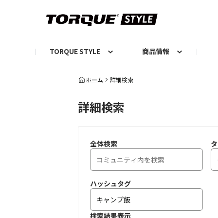
TORQUE STYLE
商品情報
お知らせ
TORQUEニュース
TORQUEフォト
自己紹介しよう
編集部の日常フォト
TORQUIZ【投票企画】
TORQUEトーク
G07エピソード投稿📸
よみもの
編集部からのおし
G
ホーム
詳細検索
詳細検索
全体検索
タ
ハッシュタグ
検索結果表示