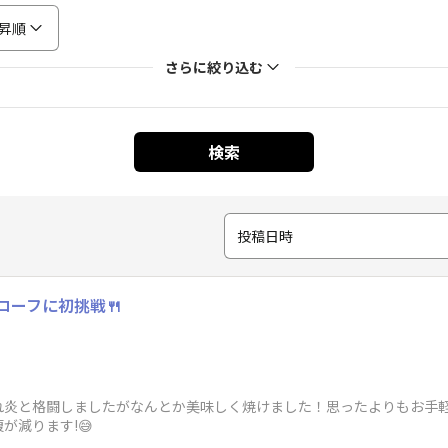
昇順
さらに絞り込む
検索
投稿日時
ローフに初挑戦🍴
炎と格闘しましたがなんとか美味しく焼けました！思ったよりもお手軽
が減ります!😅