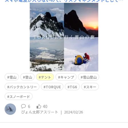
に入る前に山岳地図を反映させた山岳アプリGPSをダウン
ロードしスマホに入れ、山では自分がいる場所を常にGPS
で把握する。以前iPhoneを使っていただが雪山では温度
が低いのですぐに吹っ飛び使えなりよく、位置がわかなく
なり
雪山
登山
テント
キャンプ
雪山登山
バックカントリー
TORQUE
TG6
スキー
スノーボード
6
40
ぴょん太郎アスリート
|
2024/02/26