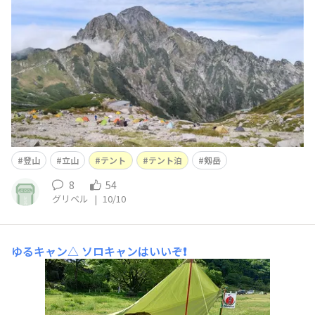
登山
立山
テント
テント泊
剱岳
8
54
グリベル
|
10/10
ゆるキャン△
ソロキャンはいいぞ❗