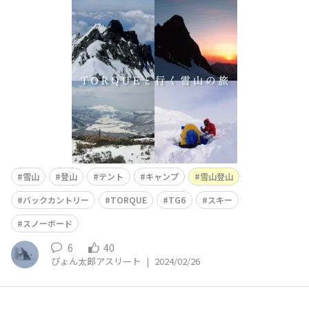
に入る前に山岳地図を反映させた山岳アプリGPSをダウン
ロードしスマホに入れ、山では自分がいる場所を常にGPS
で把握する。以前iPhoneを使っていただが雪山では温度
が低いのですぐに吹っ飛び使えなりよく、位置がわかなく
なり
雪山
登山
テント
キャンプ
雪山登山
バックカントリー
TORQUE
TG6
スキー
スノーボード
6
40
ぴょん太郎アスリート
|
2024/02/26