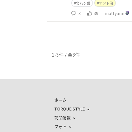
北八ヶ岳
テント泊
3
39
muttyann
1-3件 / 全3件
ホーム
TORQUE STYLE
商品情報
フォト