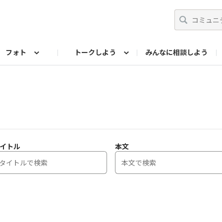
フォト
トークしよう
みんなに相談しよう
らせ
07公式サイト
TORQUEサークル
フォト企画アーカイブ
編集部のつぶやき（アーカイブ）
歴代モデル
【会員限定】ニュース
イトル
本文