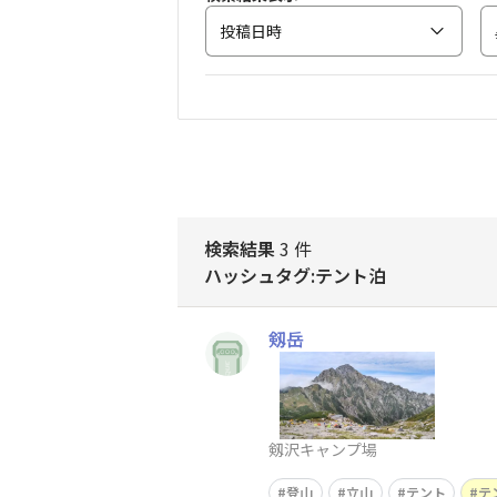
投稿日時
検索結果
3 件
ハッシュタグ:テント泊
剱岳
剱沢キャンプ場
登山
立山
テント
テ