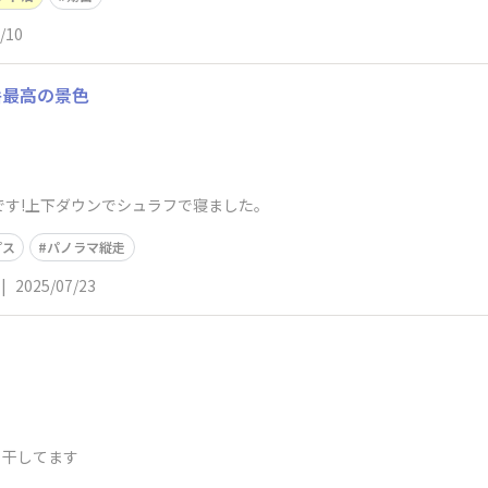
/10
岳最高の景色
です!上下ダウンでシュラフで寝ました。
プス
パノラマ縦走
|
2025/07/23
ら干してます