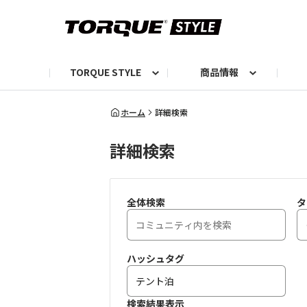
TORQUE STYLE
商品情報
お知らせ
TORQUEニュース
TORQUEフォト
自己紹介しよう
編集部の日常フォト
TORQUIZ【投票企画】
TORQUEトーク
G07エピソード投稿📸
よみもの
編集部からのおし
G
ホーム
詳細検索
詳細検索
全体検索
タ
ハッシュタグ
検索結果表示