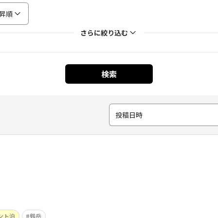
昇順
さらに絞り込む
検索
投稿日時
ント泊
剱岳