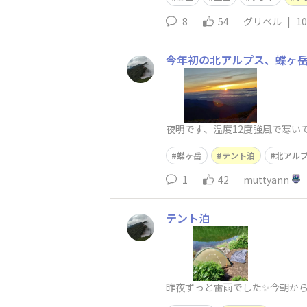
8
54
グリベル
|
10
今年初の北アルプス、蝶ヶ
夜明です、温度12度強風で寒い
蝶ヶ岳
テント泊
北アル
1
42
muttyann
テント泊
昨夜ずっと雷雨でした✨今朝か