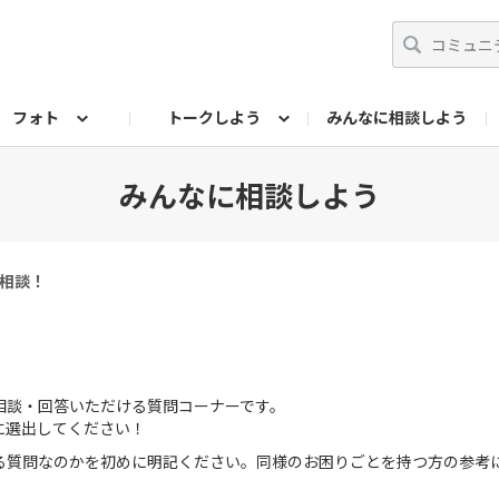
フォト
トークしよう
みんなに相談しよう
らせ
07公式サイト
TORQUEサークル
#フォトコンテスト「夏の思い出ワンシーン」
編集部のつぶやき（アーカイブ）
歴代モデル
【会員限定】ニュース
フォ
みんなに相談しよう
相談！
相談・回答いただける質問コーナーです。
に選出してください！
る質問なのかを初めに明記ください。同様のお困りごとを持つ方の参考