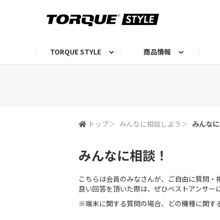
TORQUE STYLE
商品情報
お知らせ
TORQUEニュース
TORQUEフォト
自己紹介しよう
編集部の日常フォト
TORQUIZ【投票企画】
TORQUEトーク
G07エピソード投稿📸
よみもの
編集部からのおし
G
トップ
＞
みんなに相談しよう
＞
みんなに
みんなに相談！
こちらは会員のみなさんが、ご自由に質問・
良い回答を頂いた際は、ぜひベストアンサー
※端末に関する質問の場合、どの機種に関す