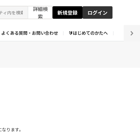
詳細検
新規登録
ログイン
索
よくある質問・お問い合わせ
🔰はじめてのかたへ
編集部
ト企画アーカイブ
【会員限定】壁紙倉庫
になります。