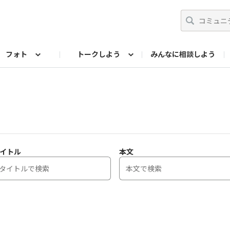
フォト
トークしよう
みんなに相談しよう
らせ
07公式サイト
TORQUEサークル
#フォトコンテスト「夏の思い出ワンシーン」
編集部のつぶやき（アーカイブ）
歴代モデル
【会員限定】ニュース
フォ
イトル
本文