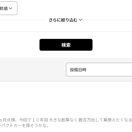
昇順
さらに絞り込む
検索
投稿日時
E2AW) １２ヵ月点検、今回で１０年目 大きな故障なく 数百万出して乗換えた
ンパクトカーを探そうかな。