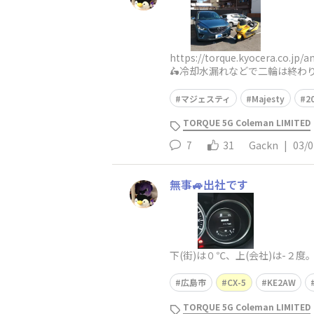
https://torque.kyocera
🛵冷却水漏れなどで二輪は終わ
マジェスティ
Majesty
2
TORQUE 5G Coleman LIMITED
7
31
Gackn
|
03/0
無事🚙出社です
下(街)は０℃、上(会社)は-２
広島市
CX-5
KE2AW
TORQUE 5G Coleman LIMITED