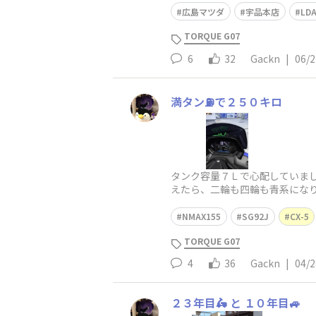
広島マツダ
宇品本店
LD
TORQUE G07
6
32
Gackn
|
06/2
満タン⛽️で２５０キロ
タンク容量７Ｌで心配していまし
えたら、二輪も四輪も青系にな
NMAX155
SG92J
CX-5
TORQUE G07
4
36
Gackn
|
04/2
２３年目🛵 と １０年目🚙