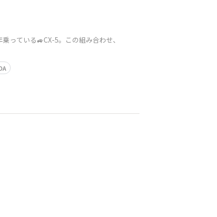
ジェ と １０年乗っている🚙CX-5。この組み合わせ、
DA