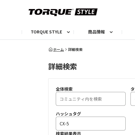
TORQUE STYLE
商品情報
お知らせ
TORQUEニュース
TORQUEフォト
自己紹介しよう
編集部の日常フォト
TORQUIZ【投票企画】
TORQUEトーク
G07エピソード投稿📸
よみもの
編集部からのおし
G
ホーム
詳細検索
詳細検索
全体検索
タ
ハッシュタグ
検索結果表示