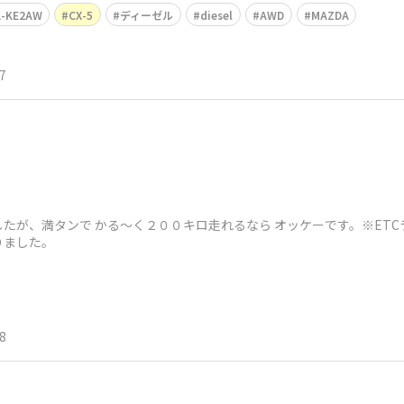
A-KE2AW
CX-5
ディーゼル
diesel
AWD
MAZDA
7
たが、満タンで かる〜く２００キロ走れるなら オッケーです。※ETC
りました。
8