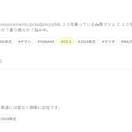
.co.jp/announcements/pckxdjslirjrp9ds ２３年乗っている🛵黄マ
りか？乗り換えか？悩み中。
003年式
ヤマハ
YAMAHA
CX-5
2016年式
マツダ
MAZ
1
度。車道には雪なく無事に出社です。
2016年式