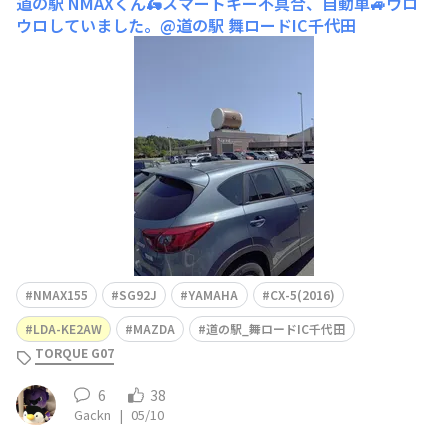
道の駅
NMAXくん🛵スマートキー不具合、自動車🚙ウロ
ウロしていました。@道の駅 舞ロードIC千代田
NMAX155
SG92J
YAMAHA
CX-5(2016)
LDA-KE2AW
MAZDA
道の駅_舞ロードIC千代田
TORQUE G07
6
38
Gackn
|
05/10