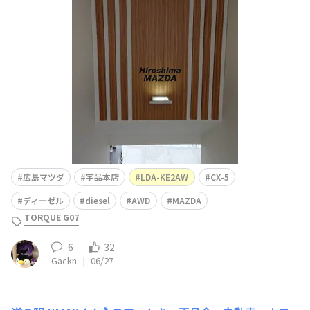
たくなる車なく、当分は このまま乗るかな。次の車は６
０代、マニュアルなコンパクトカーを探そうかな。
広島マツダ
宇品本店
LDA-KE2AW
CX-5
ディーゼル
diesel
AWD
MAZDA
TORQUE G07
6
32
Gackn
|
06/27