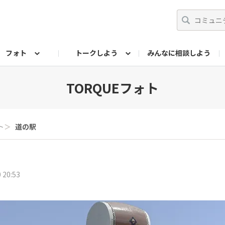
フォト
トークしよう
みんなに相談しよう
らせ
07公式サイト
TORQUEサークル
#フォトコンテスト「夏の思い出ワンシーン」
編集部のつぶやき（アーカイブ）
歴代モデル
【会員限定】ニュース
フォ
TORQUEフォト
ト
＞
道の駅
 20:53