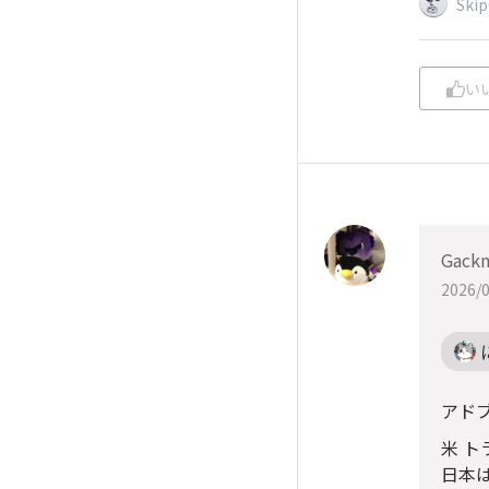
Ski
い
Gack
2026/0
アド
米 
日本