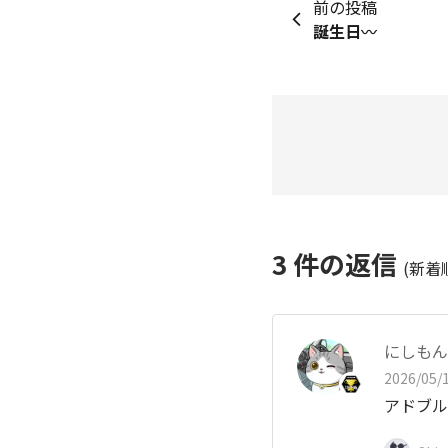
前の投稿
誕生日〰️
3
件の返信
(新着
にしもん@
2026/05/1
アドブル