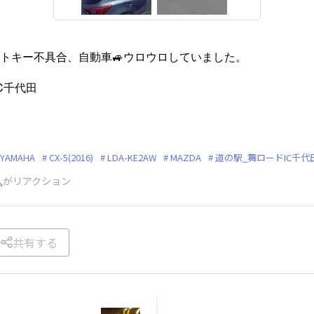
マートキー不具合、自動車🚙ウロウロしていました。
C千代田
YAMAHA
CX-5(2016)
LDA-KE2AW
MAZDA
道の駅_舞ロードIC千代
人
がリアクション
共有する