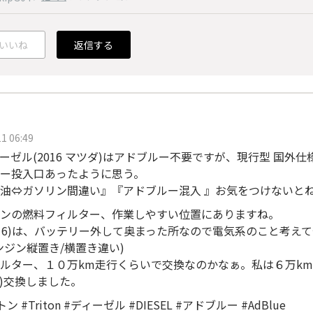
いいね
返信する
1 06:49
ーゼル(2016 マツダ)はアドブルー不要ですが、現行型 国外
ー投入口あったように思う。
油⇔ガソリン間違い』『アドブルー混入 』お気をつけないと
ンの燃料フィルター、作業しやすい位置にありますね。
(2016)は、バッテリー外して奥まった所なので電気系のこと考
ンジン縦置き/横置き違い)
ルター、１０万km走行くらいで交換なのかなぁ。私は６万km
)交換しました。
ン #Triton #ディーゼル #DIESEL #アドブルー #AdBlue