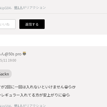
、
他1人
がリアクション
kipG04
いいね
返信する
ん@50s pro
5/11 19:00
Gackn
すが2回に一回は入れないといけません😀💦🍺
レギュラー入れてる方が安上がりに😀💦
、
他1人
がリアクション
kipG04