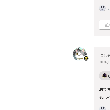
S
にしも
2026/0
🚛で
もはや
S