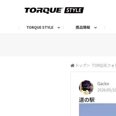
TORQUE STYLE
商品情報
お知らせ
TORQUEニュース
TORQUEフォト
自己紹介しよう
編集部の日常フォト
TORQUIZ【投票企画】
TORQUEトーク
G07エピソード投稿📸
よみもの
編集部からのおし
G
トップ
＞
TORQUEフォ
Gackn
2026/05/10
道の駅