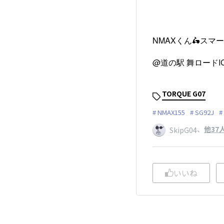
NMAXくん🛵ス
@道の駅 舞ロードI
TORQUE G07
NMAX155
SG92J
、
他37
SkipG04
いいね