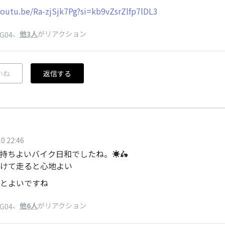
youtu.be/Ra-zjSjk7Pg?si=kb9vZsrZlfp7lDL3
、
他3人
がリアクション
pG04
いね
返信する
0 22:46
持ちよいバイク日和でしたね。☀️🛵
けて走ると心地よい
とよいですね
、
他6人
がリアクション
pG04