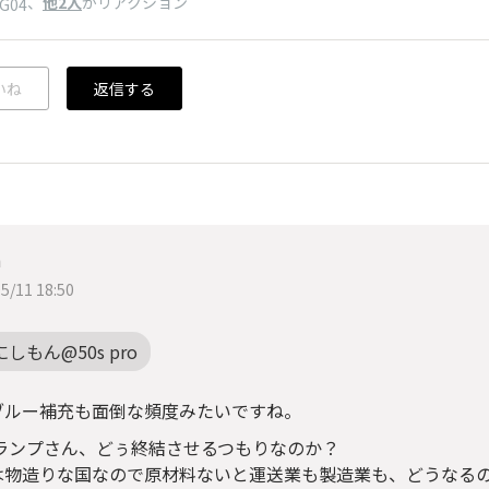
、
他2人
がリアクション
pG04
いね
返信する
n
5/11 18:50
にしもん@50s pro
ブルー補充も面倒な頻度みたいですね。
トランプさん、どぅ終結させるつもりなのか？
は物造りな国なので原材料ないと運送業も製造業も、どうなる