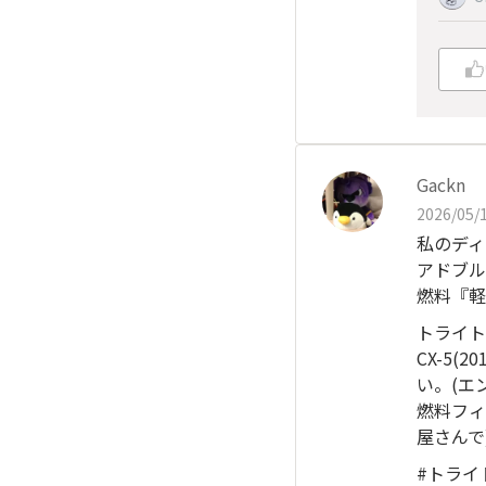
Gackn
2026/05/1
私のディ
アドブル
燃料『軽
トライト
CX-5
い。(エ
燃料フィ
屋さんで
#トライト