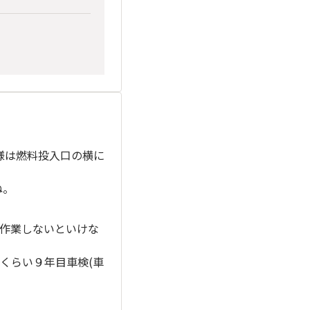
仕様は燃料投入口の横に
ね。
えて作業しないといけな
くらい９年目車検(車