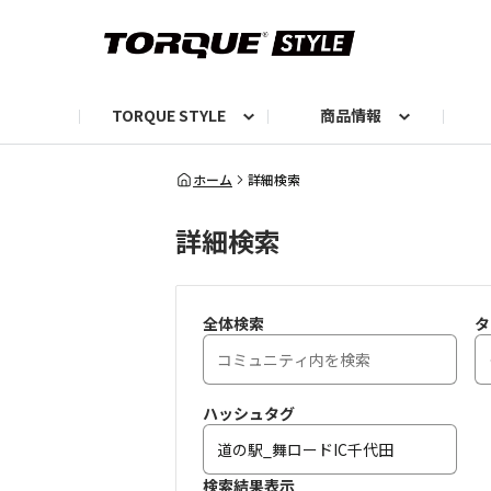
TORQUE STYLE
商品情報
お知らせ
TORQUEニュース
TORQUEフォト
自己紹介しよう
編集部の日常フォト
TORQUIZ【投票企画】
TORQUEトーク
G07エピソード投稿📸
よみもの
編集部からのおし
G
ホーム
詳細検索
詳細検索
全体検索
タ
ハッシュタグ
検索結果表示