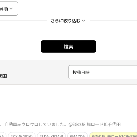
昇順
さらに絞り込む
検索
投稿日時
代田
合、自動車🚙ウロウロしていました。@道の駅 舞ロードIC千代田
HA
CX-5(2016)
LDA-KE2AW
MAZDA
道の駅_舞ロードIC千代田