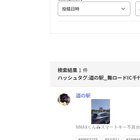
投稿日時
検索結果
1 件
ハッシュタグ:道の駅_舞ロードIC千
道の駅
NMAXくん🛵スマートキー不具
NMAX155
SG92J
YAMA