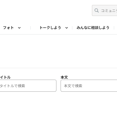
フォト
トークしよう
みんなに相談しよう
らせ
07公式サイト
TORQUEサークル
フォト企画アーカイブ
編集部のつぶやき（アーカイブ）
歴代モデル
【会員限定】ニュース
イトル
本文