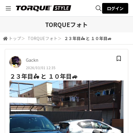
ログイン
全体検索
TORQUEフォト
トップ
＞
TORQUEフォト
＞
２３年目🛵 と １０年目🚙
検索
Gackn
2026/03/01 12:35
２３年目🛵 と １０年目🚙