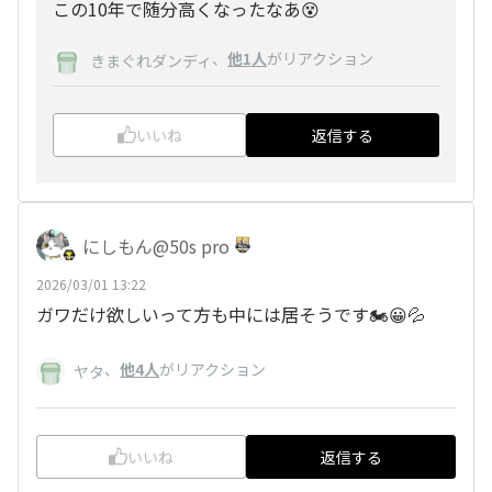
この10年で随分高くなったなあ😵
、
他1人
がリアクション
きまぐれダンディ
いいね
返信する
にしもん@50s pro
2026/03/01 13:22
ガワだけ欲しいって方も中には居そうです🏍️😀💦
、
他4人
がリアクション
ヤタ
いいね
返信する