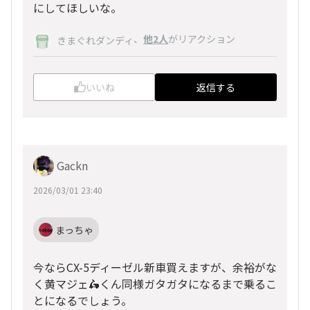
にしてほしいな。
、
他2人
がリアクション
きまぐれダンディ
いいね
返信する
Gackn
2026/03/01 23:40
まっちゃ
今ならCX-5ディーゼル新車買えますが、余裕がな
く黄マジェ🛵くん同様ガタガタになるまで乗るこ
とになるでしょう。