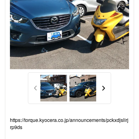
https://torque.kyocera.co.jp/announcements/pckxdjslirj
rp9ds