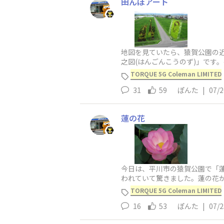
田んぼアート
地図を見ていたら、猿賀公園の
之図(はんごんこうのず)」です
「令和返魂香之図」です。元の
TORQUE 5G Coleman LIMITED
31
59
ぽんた
|
07/2
蓮の花
今日は、平川市の猿賀公園で「
われていて驚きました。蓮の花
の中には、猿賀神社の末社である
TORQUE 5G Coleman LIMITED
16
53
ぽんた
|
07/2