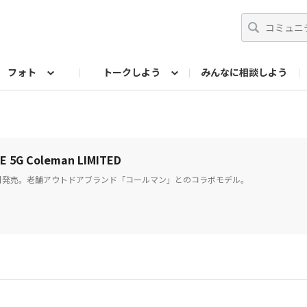
フォト
トークしよう
みんなに相談しよう
らせ
07公式サイト
TORQUEサークル
#フォトコンテスト「夏の思い出ワンシーン」
編集部のつぶやき（アーカイブ）
歴代モデル
【会員限定】ニュース
フォ
 5G Coleman LIMITED
年5月発売。老舗アウトドアブランド「コールマン」とのコラボモデル。