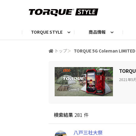
TORQUE STYLE
商品情報
お知らせ
TORQUEニュース
TORQUEフォト
自己紹介しよう
編集部の日常フォト
TORQUIZ【投票企画】
TORQUEトーク
G07エピソード投稿📸
よみもの
編集部からのおし
G
トップ
＞
TORQUE 5G Coleman LIMITED
TORQUE
2021
検索結果
281 件
八戸三社大祭