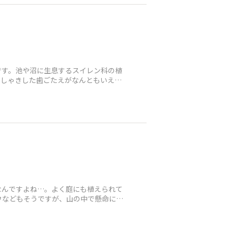
です。池や沼に生息するスイレン科の植
きしゃきした歯ごたえがなんともいえま
なんですよね…。よく庭にも植えられて
ウなどもそうですが、山の中で懸命に花