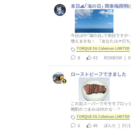
本日🌊｢海の日｣ 関東梅雨明
今日は🎌｢海の日｣で祝日ですが･
増えますね！ ｢あなたは🎆打ち
TORQUE 5G Coleman LIMITED
8
43
RONBOW
|
0
ローストビーフできました
この前スーパーで牛モモブロッ
晩酌のつまみは0Kかな…？
TORQUE 5G Coleman LIMITED
6
46
ぽんた
|
07/1