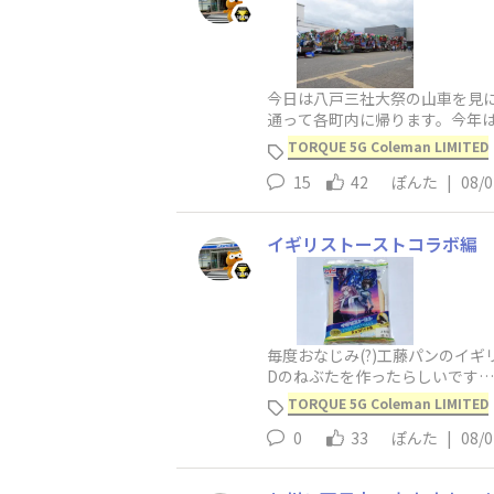
今日は八戸三社大祭の山車を見に
通って各町内に帰ります。今年
って賑わっていました。パノラ
TORQUE 5G Coleman LIMITED
15
42
ぽんた
|
08/0
イギリストーストコラボ編
毎度おなじみ(?)工藤パンのイギ
Dのねぶたを作ったらしいです…
TORQUE 5G Coleman LIMITED
0
33
ぽんた
|
08/0