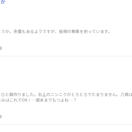
すか
ょうか。余震もあるようですが、皆様の無事を祈っています。
8
をひと鍋作りました。右上のニンニクがとろとろでたまりません。八角
まみはこれでOK！…週末までもつよね…？
6