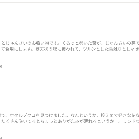
ーとじゅんさいのお吸い物です。くるっと巻いた葉が、じゅんさいの芽
って食用にします。寒天状の膜に覆われて、ツルンとした舌触りとしゃ
産地ですが、今日
8
端で、ホタルブクロを見つけました。なんというか、控えめで好きな花
てたくさん咲いてるとちょっとありがたみが薄れるというか…。リンド
しくなってしまい
4