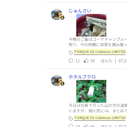
じゅんさい
今晩のご飯はゴーヤチャンプル
物で、今の時期に若芽を摘み取
せん。秋田県と北海道が有名な
TORQUE 5G Coleman LIMITED
11
39
ぽんた
|
07/1
ホタルブクロ
今日は仕事で行った山の方の道
いますが、個人的には、まとめ
を咲かせているのを見ると、嬉
TORQUE 5G Coleman LIMITED
10
46
ぽんた
|
07/1