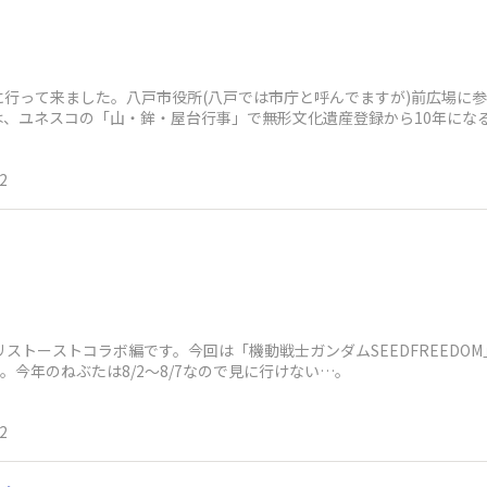
行って来ました。八戸市役所(八戸では市庁と呼んでますが)前広場に
は、ユネスコの「山・鉾・屋台行事」で無形文化遺産登録から10年にな
マ撮影して
2
リストーストコラボ編です。今回は「機動戦士ガンダムSEEDFREEDO
。今年のねぶたは8/2～8/7なので見に行けない…。
2