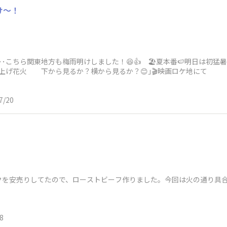
け～！
･･こちら関東地方も梅雨明けしました！😆👍 🏖️夏本番🍉明日は初猛
上げ花火 下から見るか？横から見るか？😊｣🎬️映画ロケ地にて
7/20
クを安売りしてたので、ローストビーフ作りました。今回は火の通り具
8