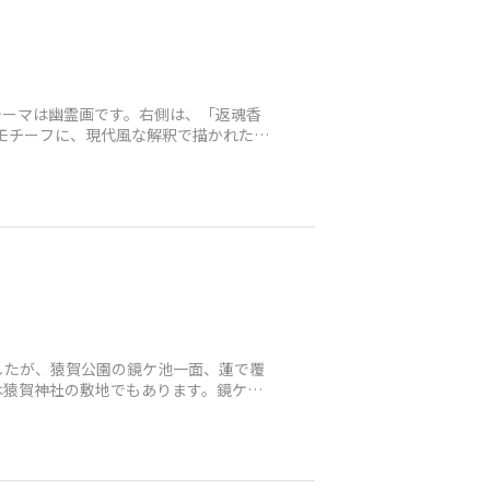
テーマは幽霊画です。右側は、「返魂香
をモチーフに、現代風な解釈で描かれた
したが、猿賀公園の鏡ケ池一面、蓮で覆
は猿賀神社の敷地でもあります。鏡ケ池