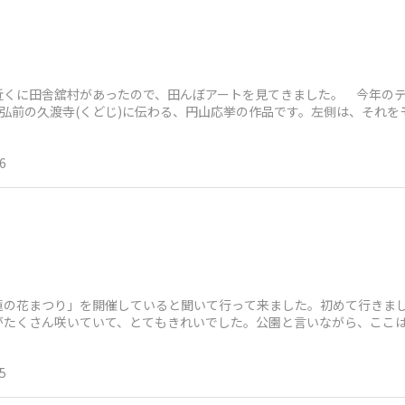
近くに田舎舘村があったので、田んぼアートを見てきました。 今年の
。弘前の久渡寺(くどじ)に伝わる、円山応挙の作品です。左側は、それ
作品の作者は
6
蓮の花まつり」を開催していると聞いて行って来ました。初めて行きま
がたくさん咲いていて、とてもきれいでした。公園と言いながら、ここ
胸肩(むなかた
5