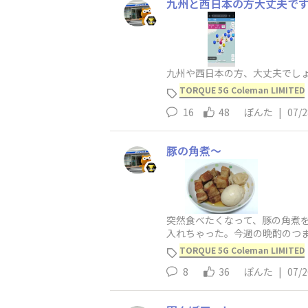
九州と西日本の方大丈夫で
九州や西日本の方、大丈夫でし
TORQUE 5G Coleman LIMITED
16
48
ぽんた
|
07/2
豚の角煮～
突然食べたくなって、豚の角煮
入れちゃった。今週の晩酌のつ
TORQUE 5G Coleman LIMITED
8
36
ぽんた
|
07/2