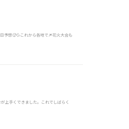
暑日予想🥵💦これから各地で🎆花火大会も
合が上手くできました。これでしばらく