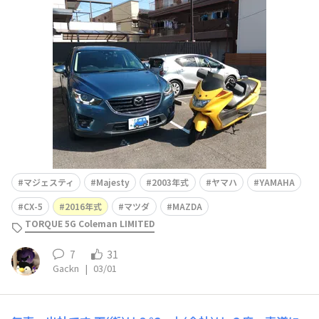
黄マジェ と １０年乗っている🚙CX-5。この組み合わせ、
🛵冷却水漏れなどで二輪は終わりか？乗り換えか？悩み
中。
マジェスティ
Majesty
2003年式
ヤマハ
YAMAHA
CX-5
2016年式
マツダ
MAZDA
TORQUE 5G Coleman LIMITED
7
31
Gackn
|
03/01