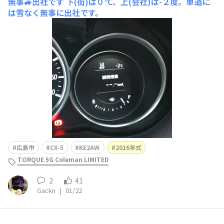
無事🚙出社です
下(街)は０℃、上(会社)は-２度。車道に
は雪なく無事に出社です。
広島市
CX-5
KE2AW
2016年式
TORQUE 5G Coleman LIMITED
2
41
Gackn
|
01/22