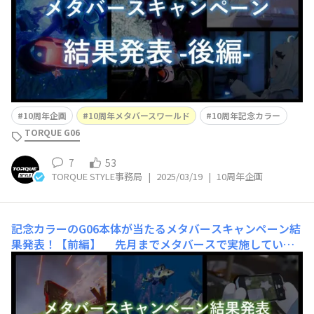
ouさんです。『水中撮影！』評価ポイントすべての投稿
の中でも1,2を争う写真のクオリティ耐海水性
10周年企画
10周年メタバースワールド
10周年記念カラー
TORQUE G06
7
53
TORQUE STYLE事務局
|
2025/03/19
|
10周年企画
記念カラーのG06本体が当たるメタバースキャンペーン結
果発表！【前編】
先月までメタバースで実施してい
た、以下の「記念カラーのG06本体が当たる」キャンペー
ンの結果発表です✨ Xでは、100件を超えるカスタムTO
RQUEや3Dデータを活用した写真を投稿いただき、多くの
方にTORQUEを知っていただく機会となったのではと考え