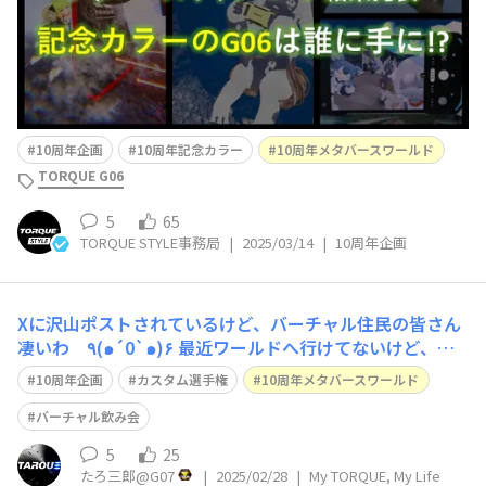
ています。たくさんのご投稿ありがとうございまし
10周年企画
10周年記念カラー
10周年メタバースワールド
TORQUE G06
5
65
TORQUE STYLE事務局
|
2025/03/14
|
10周年企画
Xに沢山ポストされているけど、バーチャル住民の皆さん
凄いわ ٩(๑´0`๑)۶ 最近ワールドへ行けてないけど、こ
ちらTORQUE STYLE住民の方々とバーチャル飲み会した
10周年企画
カスタム選手権
10周年メタバースワールド
いです
バーチャル飲み会
5
25
たろ三郎@G07
|
2025/02/28
|
My TORQUE, My Life