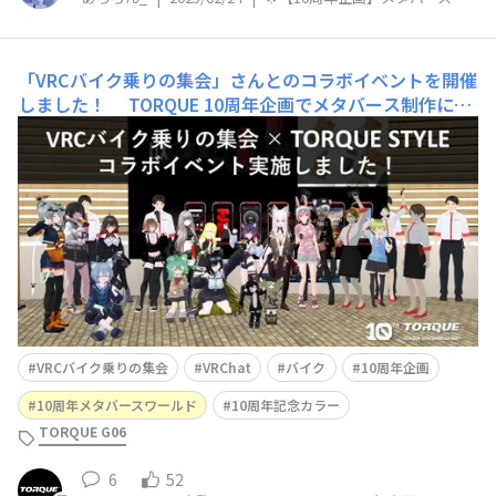
「VRCバイク乗りの集会」さんとのコラボイベントを開催
しました！
TORQUE 10周年企画でメタバース制作にか
かわったメンバーの持ち込み企画で、「VRCバイク乗りの
集会」さんとのコラボイベントが決定しました🎉第1部の
集合写真です！ 500名近いメンバーがいらっしゃる大き
なコミュニティとのことで、年初から一緒に検討を重ね、
先月末でのスピード開催となりました✨「V
VRCバイク乗りの集会
VRChat
バイク
10周年企画
10周年メタバースワールド
10周年記念カラー
TORQUE G06
6
52