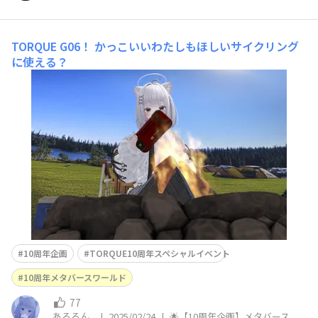
TORQUE G06！
かっこいいわたしもほしいサイクリング
に使える？
10周年企画
TORQUE10周年スペシャルイベント
10周年メタバースワールド
77
あろろん_
|
2025/02/24
|
🌟【10周年企画】メタバース