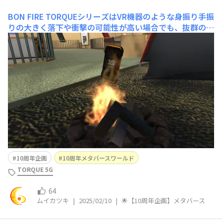
BON FIRE
TORQUEシリーズはVR機器のような身振り手振
りの大きく落下や衝撃の可能性が高い場合でも、抜群の使
いやすさでとても助かっております
10周年企画
10周年メタバースワールド
TORQUE 5G
64
ムイカツキ
|
2025/02/10
|
🌟【10周年企画】メタバース