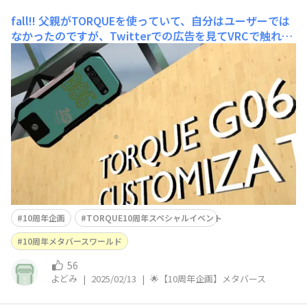
fall!!
父親がTORQUEを使っていて、自分はユーザーでは
なかったのですが、Twitterでの広告を見てVRCで触れる
なら触ってみたいと思い、触ってきました。デザインめっ
ちゃかっこよくて好きです。VRC自体は不慣れだったので
アイキャッチしか写真を撮っていなかったんですが、父親
曰くすっごい頑丈らしい（現場仕事
10周年企画
TORQUE10周年スペシャルイベント
10周年メタバースワールド
56
よどみ
|
2025/02/13
|
🌟【10周年企画】メタバース