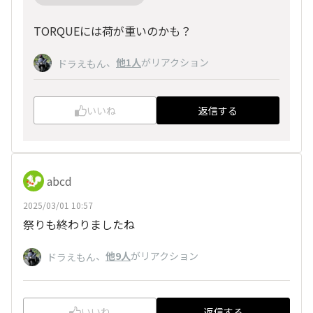
TORQUEには荷が重いのかも？
、
他1人
がリアクション
ドラえもん
いいね
返信する
abcd
2025/03/01 10:57
祭りも終わりましたね
、
他9人
がリアクション
ドラえもん
いいね
返信する