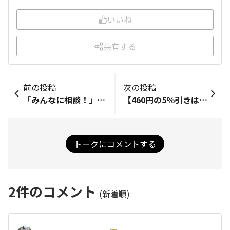
いいね
共有する
前の投稿
次の投稿
「みんなに相談！」受付終了のナゾ 相談のフィルタに"新着の投稿"、"注目の投稿"、"回答募集中"、"解決済み"がありますが、更に"受付終了"があるのをご存知でしょうか。 スマホでは確認し易いのですが、パソコンの広い画面では表示されません。しかしウィンドウを狭めていくと現れます。 さて、この"受付終了"は何でしょうね。 皆様のコメントをお待ちしています。 ベースシステムをカスタマイズした際の消し忘れという事も考えられますけど。
【460円の5％引きはいくら？】瞬時に計算できない人は二流。では、数字に強い一流はどう考える？
トークにコメントする
2
件のコメント
(新着順)