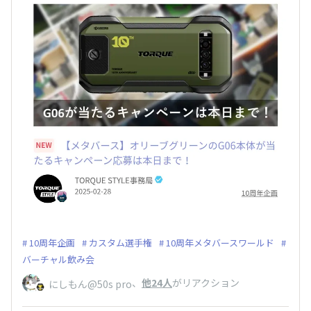
10周年企画
カスタム選手権
10周年メタバースワールド
バーチャル飲み会
、
他24人
がリアクション
にしもん@50s pro