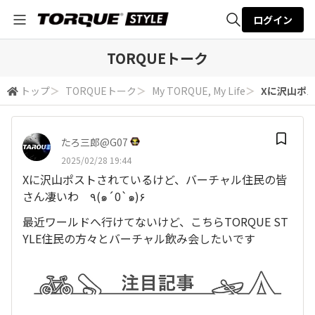
ログイン
全体検索
TORQUEトーク
トップ
＞
TORQUEトーク
＞
My TORQUE, My Life
＞
Xに沢山ポス
検索
たろ三郎@G07
2025/02/28 19:44
Xに沢山ポストされているけど、バーチャル住民の皆
さん凄いわ ٩(๑´0`๑)۶
最近ワールドへ行けてないけど、こちらTORQUE ST
YLE住民の方々とバーチャル飲み会したいです