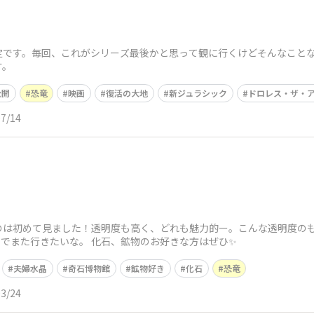
定です。毎回、これがシリーズ最後かと思って観に行くけどそんなことな
す。
公開
恐竜
映画
復活の大地
新ジュラシック
ドロレス・ザ・
07/14
のは初めて見ました！透明度も高く、どれも魅力的ー。こんな透明度の
のでまた行きたいな。 化石、鉱物のお好きな方はぜひ✨
夫婦水晶
奇石博物館
鉱物好き
化石
恐竜
03/24