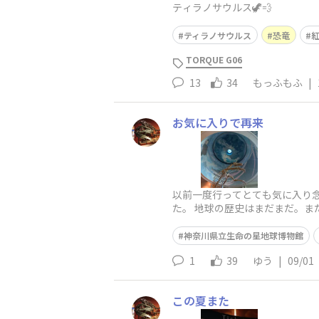
ティラノサウルス🦖💨
ティラノサウルス
恐竜
TORQUE G06
13
34
もっふもふ
|
お気に入りで再来
以前一度行ってとても気に入り
た。 地球の歴史はまだまだ。ま
神奈川県立生命の星地球博物館
1
39
ゆう
|
09/01
この夏また