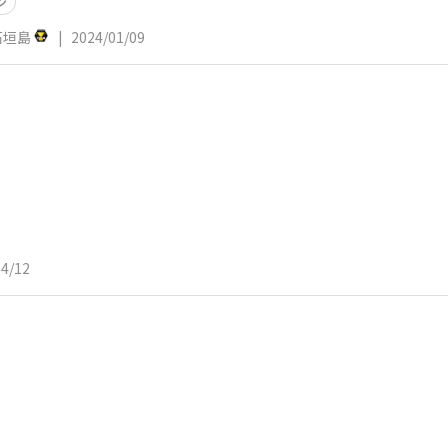
ン
c石垣島
|
2024/01/09
04/12