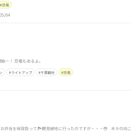
恐竜
05/04
始ー！ 恐竜もあるよ。
ン
ライトアップ
千葉観光
恐竜
弁当を🎒背負って🏞️鶴見緑地に行ったのですが・・・😳 木々の向こ