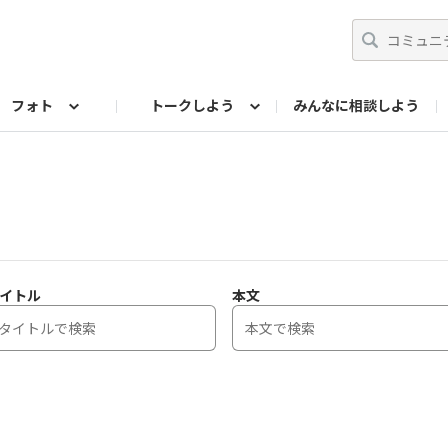
フォト
トークしよう
みんなに相談しよう
らせ
07公式サイト
TORQUEサークル
#フォトコンテスト「夏の思い出ワンシーン」
編集部のつぶやき（アーカイブ）
歴代モデル
【会員限定】ニュース
フォ
イトル
本文