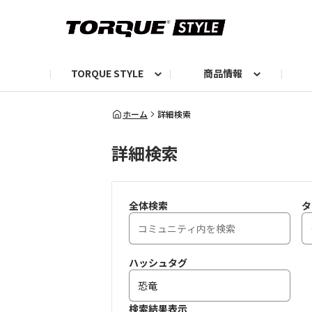
TORQUE STYLE
商品情報
お知らせ
TORQUEニュース
TORQUEフォト
自己紹介しよう
編集部の日常フォト
TORQUIZ【投票企画】
TORQUEトーク
G07エピソード投稿📸
よみもの
編集部からのおし
G
ホーム
詳細検索
詳細検索
全体検索
タ
ハッシュタグ
検索結果表示