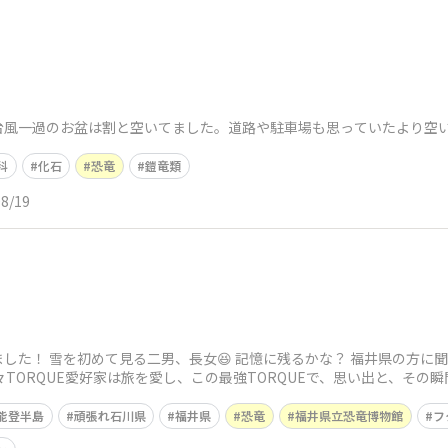
台風一過のお盆は割と空いてました。道路や駐車場も思っていたより空
科
化石
恐竜
鎧竜類
08/19
した！ 雪を初めて見る二男、長女😆 記憶に残るかな？ 福井県の方に
々TORQUE愛好家は旅を愛し、この最強TORQUEで、思い出と、その
能登半島
頑張れ石川県
福井県
恐竜
福井県立恐竜博物館
フ