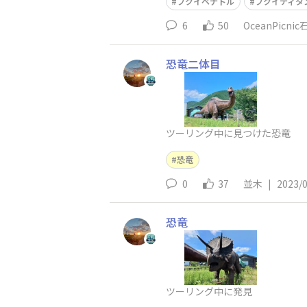
フクイベナトル
フクイティタ
6
50
OceanPicni
恐竜二体目
ツーリング中に見つけた恐竜
恐竜
0
37
並木
|
2023/
恐竜
ツーリング中に発見