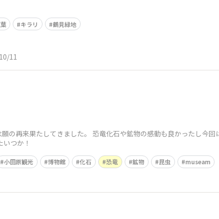
紅葉
キラリ
鶴見緑地
10/11
念願の再来果たしてきました。 恐竜化石や鉱物の感動も良かったし今回
たいつか！
小田原観光
博物館
化石
恐竜
鉱物
昆虫
museam