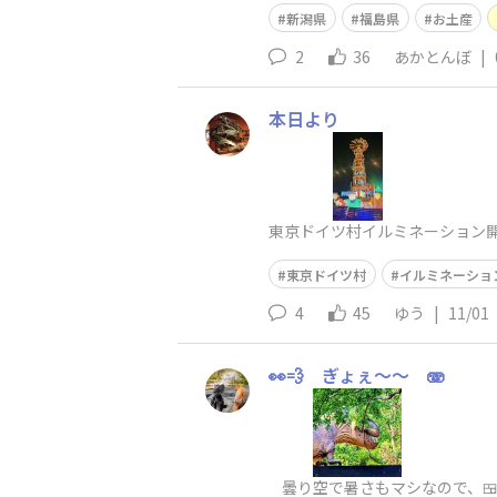
新潟県
福島県
お土産
2
36
あかとんぼ
|
本日より
東京ドイツ村イルミネーション開
東京ドイツ村
イルミネーショ
4
45
ゆう
|
11/01
👀💨 ぎょぇ〜〜 🫨
曇り空で暑さもマシなので、🍱お