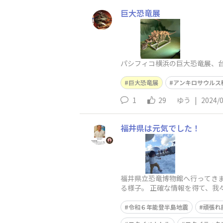
巨大恐竜展
パシフィコ横浜の巨大恐竜展、
巨大恐竜展
アンキロサウルス
1
29
ゆう
|
2024/
福井県は元気でした！
福井県立恐竜博物館へ行ってきま
る様子。 正確な情報を得て、我
令和６年能登半島地震
頑張れ