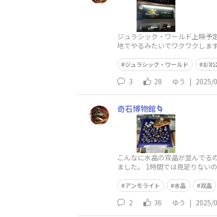
ジュラシック・ワールド上映予
地でやるみたいでワクワクしま
ジュラシック・ワールド
8/8
3
28
ゆう
|
2025/
奇石博物館🌀
こんなに水晶の双晶が並んでる
ました。 1時間では見足りない
アンモライト
水晶
双晶
2
36
ゆう
|
2025/