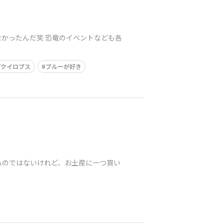
かったんだ笑 恐竜のイベントなども各
アクイロプス
ブルーが好き
ものではないけれど、お土産に一つ買い