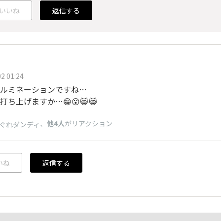
いいね
返信する
2 01:24
ルミネーションですね…
打ち上げますか…😁😮😸😹
、
他4人
がリアクション
ぐれダンディ
いね
返信する