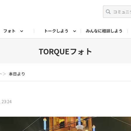
フォト
トークしよう
みんなに相談しよう
らせ
07公式サイト
TORQUEサークル
#フォトコンテスト「夏の思い出ワンシーン」
編集部のつぶやき（アーカイブ）
歴代モデル
【会員限定】ニュース
フォ
TORQUEフォト
ト
＞
本日より
 23:24