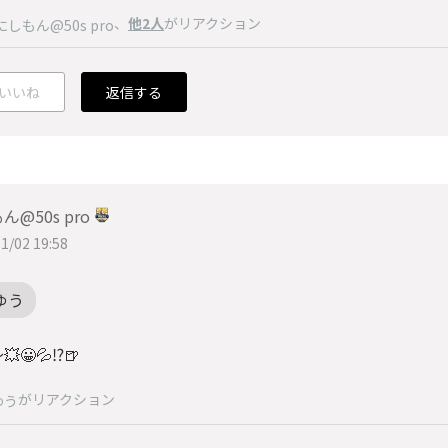
、
他2人
がリアクション
にしもん@50s pro
いいね
返信する
ん@50s pro
1/02 19:58
ゆう
😀💦⁉️🍺
がリアクション
ゆう