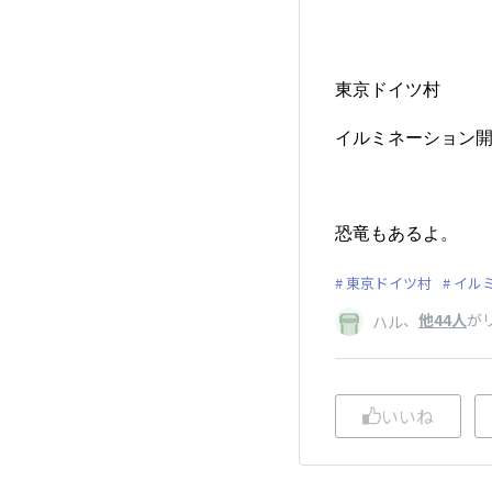
東京ドイツ村
イルミネーション
恐竜もあるよ。
東京ドイツ村
イル
、
他44人
が
ハル
いいね