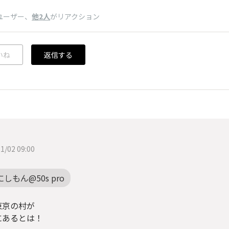
ユーザー
、
他2人
がリアクション
いね
返信する
1/02 09:00
にしもん@50s pro
東京の村が
にあるとは！