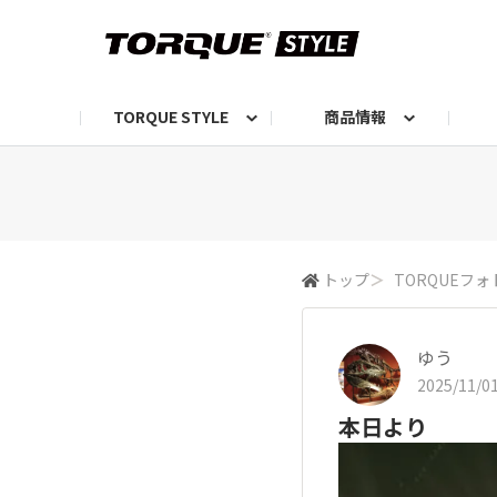
TORQUE STYLE
商品情報
お知らせ
TORQUEニュース
TORQUEフォト
自己紹介しよう
編集部の日常フォト
TORQUIZ【投票企画】
TORQUEトーク
G07エピソード投稿📸
よみもの
編集部からのおし
G
トップ
＞
TORQUEフォ
ゆう
2025/11/01
本日より