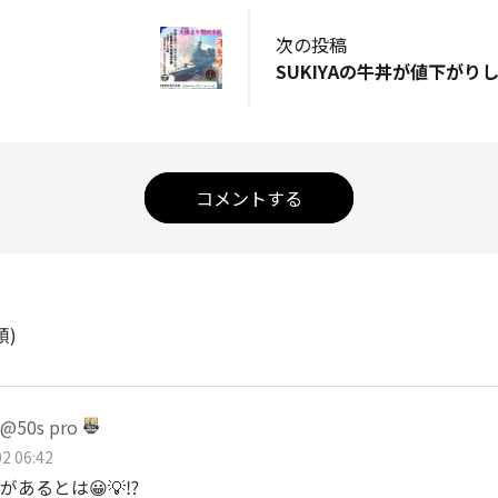
次の投稿
コメントする
順)
50s pro
2 06:42
あるとは😀💡⁉️