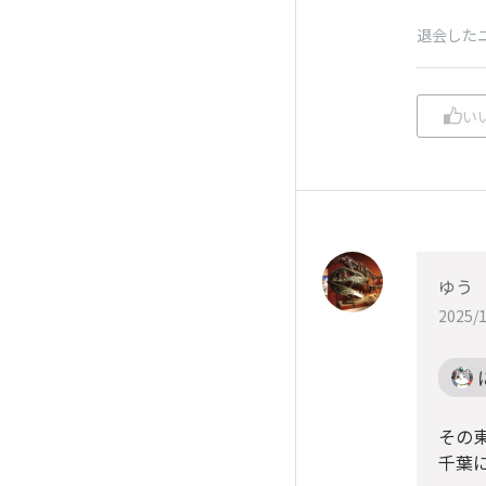
退会した
い
ゆう
2025/1
その
千葉