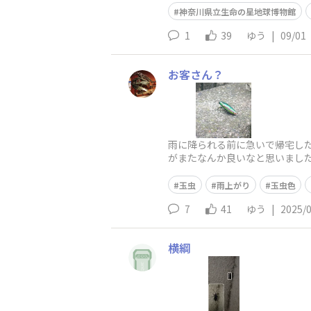
神奈川県立生命の星地球博物館
1
39
ゆう
|
09/01
お客さん？
雨に降られる前に急いで帰宅し
がまたなんか良いなと思いまし
玉虫
雨上がり
玉虫色
7
41
ゆう
|
2025/
横綱