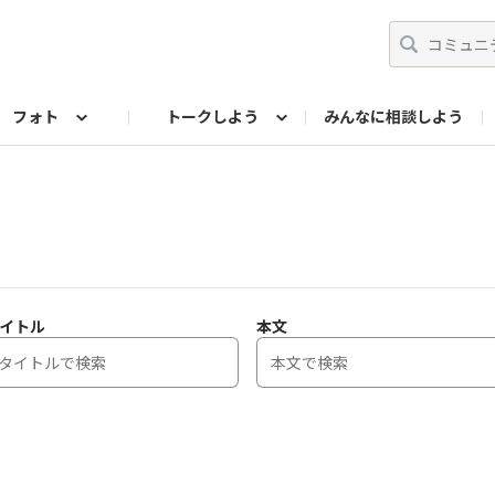
フォト
トークしよう
みんなに相談しよう
らせ
07公式サイト
TORQUEサークル
#フォトコンテスト「夏の思い出ワンシーン」
編集部のつぶやき（アーカイブ）
歴代モデル
【会員限定】ニュース
フォ
イトル
本文