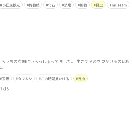
小田原観光
博物館
化石
恐竜
鉱物
昆虫
museam
たらうちの玄関にいらっしゃってました。 生きてるのを見かけるのは珍
た。
玉蟲
タマムシ
この時期見かける
昆虫
07/15