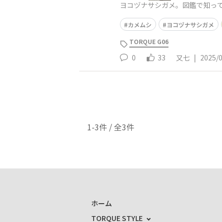
ヨコヅナサシガメ。図鑑で知っ
カメムシ
ヨコヅナサシガメ
TORQUE G06
0
33
又七
|
2025/
1-3件 / 全3件
ホーム
TORQUE STYLE