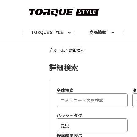
TORQUE STYLE
商品情報
お知らせ
TORQUEニュース
TORQUEフォト
自己紹介しよう
編集部の日常フォト
TORQUIZ【投票企画】
TORQUEトーク
G07エピソード投稿📸
よみもの
編集部からのおし
G
ホーム
詳細検索
詳細検索
全体検索
タ
ハッシュタグ
検索結果表示