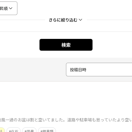
昇順
さらに絞り込む
検索
投稿日時
台風一過のお盆は割と空いてました。道路や駐車場も思っていたより空
科
化石
恐竜
鎧竜類