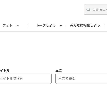
フォト
トークしよう
みんなに相談しよう
らせ
07公式サイト
TORQUEサークル
#フォトコンテスト「夏の思い出ワンシーン」
編集部のつぶやき（アーカイブ）
歴代モデル
【会員限定】ニュース
フォ
イトル
本文