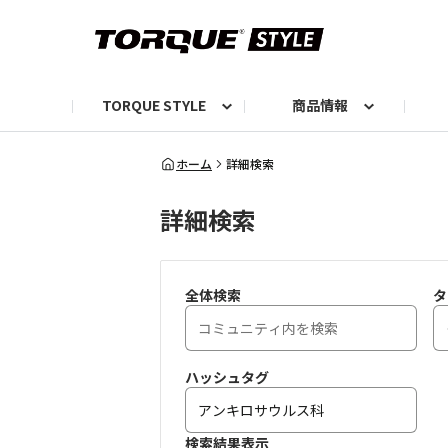
TORQUE STYLE
商品情報
お知らせ
TORQUEニュース
TORQUEフォト
自己紹介しよう
編集部の日常フォト
TORQUIZ【投票企画】
TORQUEトーク
G07エピソード投稿📸
よみもの
編集部からのおし
G
ホーム
詳細検索
詳細検索
全体検索
タ
ハッシュタグ
検索結果表示