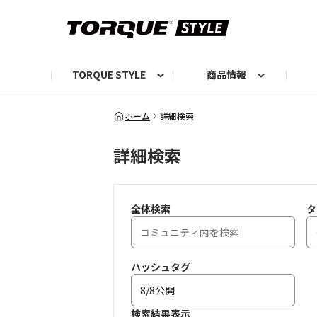
TORQUE STYLE
商品情報
お知らせ
TORQUEニュース
TORQUEフォト
自己紹介しよう
編集部の日常フォト
TORQUIZ【投票企画】
TORQUEトーク
G07エピソード投稿📸
よみもの
編集部からのおし
G
ホーム
詳細検索
詳細検索
全体検索
タ
ハッシュタグ
検索結果表示