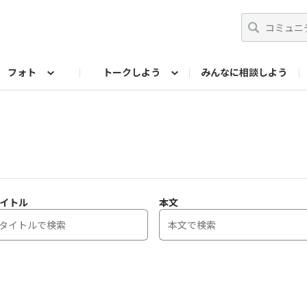
フォト
トークしよう
みんなに相談しよう
らせ
07公式サイト
TORQUEサークル
フォト企画アーカイブ
編集部のつぶやき（アーカイブ）
歴代モデル
【会員限定】ニュース
イトル
本文