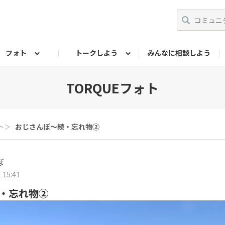
フォト
トークしよう
みんなに相談しよう
らせ
07公式サイト
TORQUEサークル
#フォトコンテスト「夏の思い出ワンシーン」
編集部のつぶやき（アーカイブ）
歴代モデル
【会員限定】ニュース
フォ
TORQUEフォト
ト
＞
おじさんぽ〜続・忘れ物②
ぼ
 15:41
・忘れ物②