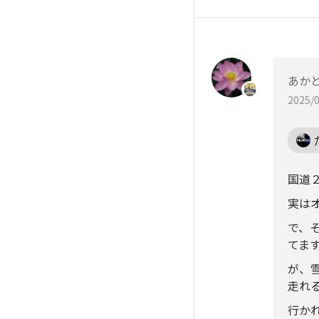
あか
2025/0
国道
実は
で、
てま
が、
走れ
行か