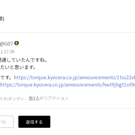
順)
@G07
1 17:39
号開通していたんですね。
たいと思います。
です。
https://torque.kyocera.co.jp/announcements/1tss22
https://torque.kyocera.co.jp/announcements/hwt9jbgt1ol9
、
他3人
がリアクション
ぐれダンディ
いね
返信する