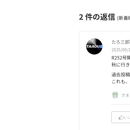
2
件の返信
(新着
たろ三郎
2025/09/1
R252
秋に行き
過去投稿
これも、
きま
い