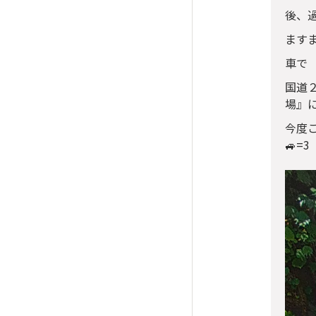
後、
ます
車で 
国道
場』
今度こ
🚙=3