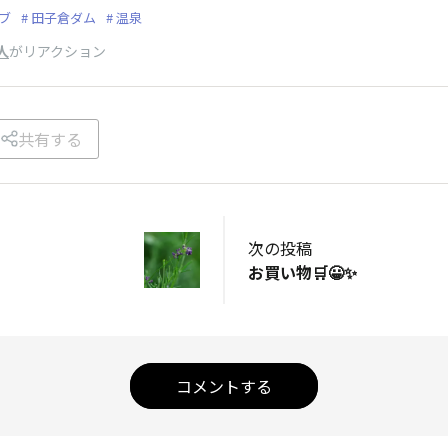
ブ
田子倉ダム
温泉
人
がリアクション
共有する
次の投稿
お買い物🛒😀✨
コメントする