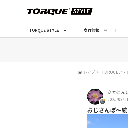
TORQUE STYLE
商品情報
お知らせ
TORQUEニュース
TORQUEフォト
自己紹介しよう
編集部の日常フォト
TORQUIZ【投票企画】
TORQUEトーク
G07エピソード投稿📸
よみもの
編集部からのおし
G
トップ
＞
TORQUEフォ
あかとん
2025/09/11
おじさんぽ〜続