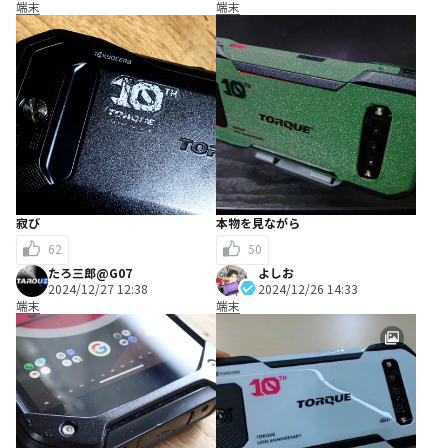
端末
端末
寂び
本物を見ながら
62
50
たろ三郎@G07
よしお
2024/12/27 12:38
2024/12/26 14:33
端末
端末