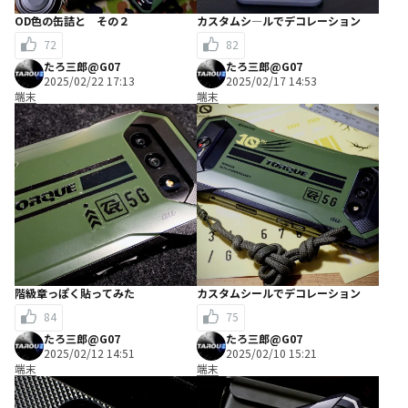
OD色の缶詰と その２
カスタムシ―ルでデコレーション
72
82
たろ三郎@G07
たろ三郎@G07
2025/02/22 17:13
2025/02/17 14:53
端末
端末
階級章っぽく貼ってみた
カスタムシールでデコレーション
84
75
たろ三郎@G07
たろ三郎@G07
2025/02/12 14:51
2025/02/10 15:21
端末
端末