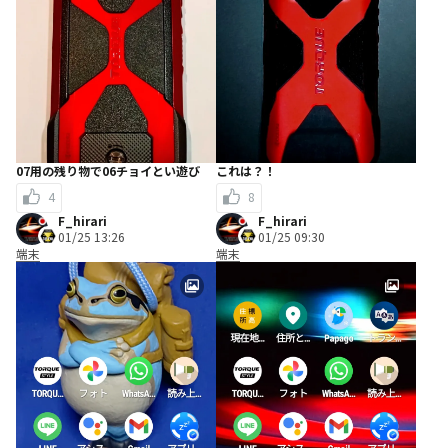
07用の残り物で06チョイとい遊び
これは？！
4
8
F_hirari
F_hirari
01/25 13:26
01/25 09:30
端末
端末