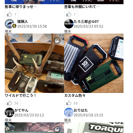
無事に帰りまっせ…
吾輩も仲間にいれて…
7
7
猪猟人
たろ三郎@G07
2025/03/30 15:58
2025/03/23 05:52
端末
端末
ワイルドで行こう！
カスタム色々
56
68
かてやん
おりはた
2025/03/23 02:12
2025/03/18 15:15
端末
端末