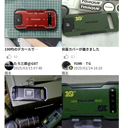
100均のデカールで…
背面カバーが届きました
60
82
たろ三郎@G07
YUMI‐TG
2025/03/15 07:40
2025/02/24 16:20
端末
端末