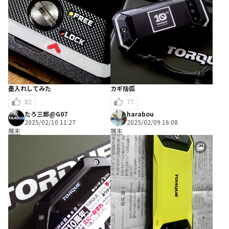
墨入れしてみた
カギ括弧
82
77
たろ三郎@G07
harabou
2025/02/10 11:27
2025/02/09 16:08
端末
端末