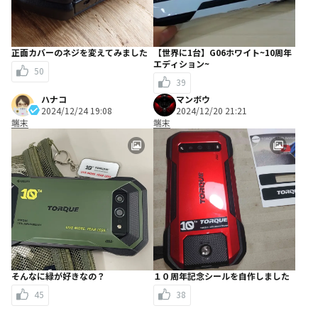
正面カバーのネジを変えてみました
【世界に1台】G06ホワイト~10周年
エディション~
50
39
ハナコ
マンボウ
2024/12/24 19:08
2024/12/20 21:21
端末
端末
そんなに緑が好きなの？
１０周年記念シールを自作しました
45
38