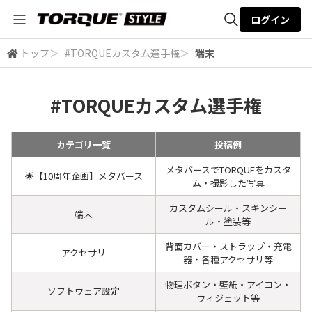
ログイン
トップ
＞
#TORQUEカスタム選手権
＞
端末
全体検索
#TORQUEカスタム選手権
検索
カテゴリ一覧
投稿例
メタバースでTORQUEをカスタ
🌟【10周年企画】メタバース
ム・撮影した写真
カスタムシール・スキンシー
端末
ル・塗装等
背面カバー・ストラップ・充電
アクセサリ
器・各種アクセサリ等
物理ボタン・壁紙・アイコン・
ソフトウェア設定
ウィジェット等