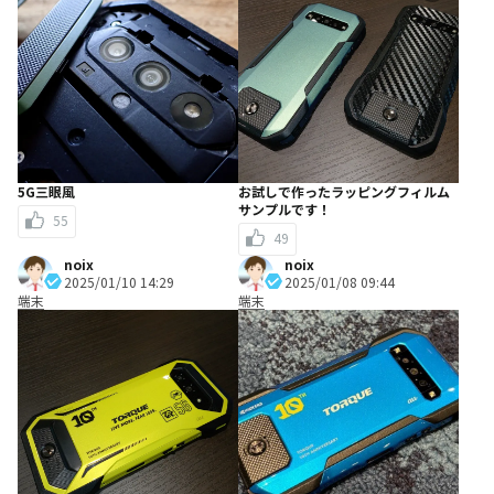
5G三眼風
お試しで作ったラッピングフィルム
サンプルです！
55
49
noix
noix
2025/01/10 14:29
2025/01/08 09:44
端末
端末