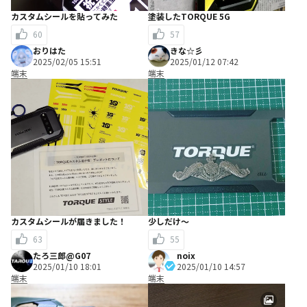
カスタムシールを貼ってみた
塗装したTORQUE 5G
60
57
おりはた
きな☆彡
2025/02/05 15:51
2025/01/12 07:42
端末
端末
カスタムシールが届きました！
少しだけ〜
63
55
たろ三郎@G07
noix
2025/01/10 18:01
2025/01/10 14:57
端末
端末