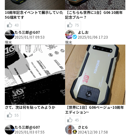
10周年記念イベントで展示していた
【こちらも世界に1台】G06 10周年
5G端末です
記念ブルー？
43
75
たろ三郎@G07
よしお
2025/01/07 09:53
2025/01/06 17:23
端末
端末
さて、次は何を貼ってみようか
【世界に1台】G06ベージュ~10周年
エディション~
55
45
たろ三郎@G07
さとG
2025/01/03 07:55
2024/12/30 17:58