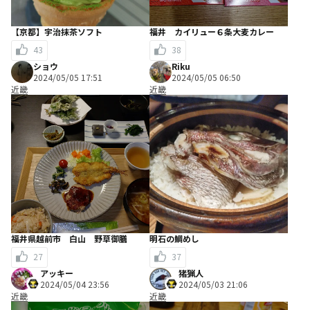
【京都】宇治抹茶ソフト
福井 カイリュー６条大麦カレー
43
38
ショウ
Riku
2024/05/05 17:51
2024/05/05 06:50
近畿
近畿
福井県越前市 白山 野草御膳
明石の鯛めし
27
37
アッキー
猪猟人
2024/05/04 23:56
2024/05/03 21:06
近畿
近畿