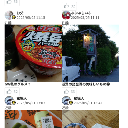
36
32
お父
ぷぷぷらいふ
2025/05/05 11:15
2025/05/05 11:11
近畿
近畿
GW私のグルメ？
滋賀の琵琶湖の美味しいもの🤤
32
33
猪猟人
猪猟人
2025/05/01 17:02
2025/05/01 16:41
近畿
近畿