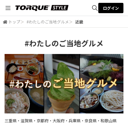
ログイン
トップ
＞
#わたしのご当地グルメ
＞
近畿
全体検索
#わたしのご当地グルメ
検索
三重県・滋賀県・京都府・大阪府・兵庫県・奈良県・和歌山県