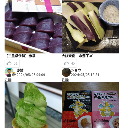
【三重県伊勢】赤福
大阪泉南 水茄子🍆
51
45
赤錆
ショウ
2024/05/06 09:09
2024/05/05 19:31
近畿
近畿