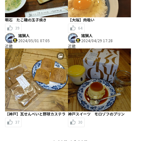
明石 たこ磯の玉子焼き
【大阪】肉吸い
39
64
猪猟人
猪猟人
2024/05/01 07:05
2024/04/29 17:28
近畿
近畿
【神戸】瓦せんべいと野球カステラ
神戸スイーツ モロゾフのプリン
37
30