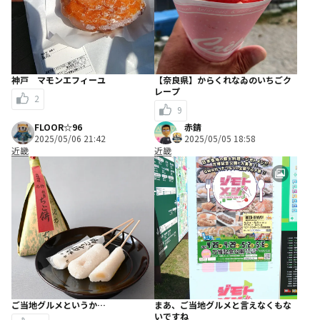
神戸 マモンエフィーユ
【奈良県】からくれなゐのいちごク
レープ
2
9
FLOOR☆96
赤錆
2025/05/06 21:42
2025/05/05 18:58
近畿
近畿
ご当地グルメというか…
まあ、ご当地グルメと言えなくもな
いですね