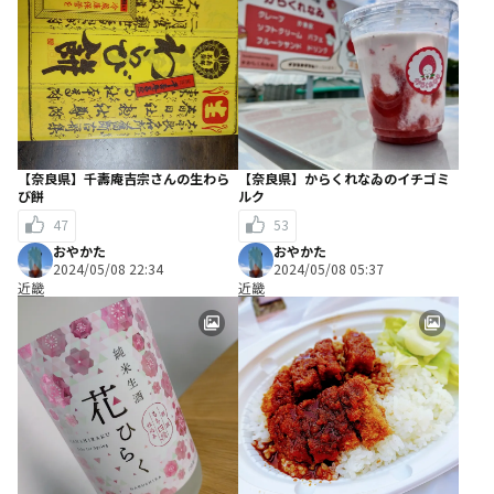
【奈良県】千壽庵吉宗さんの生わら
【奈良県】からくれなゐのイチゴミ
び餅
ルク
47
53
おやかた
おやかた
2024/05/08 22:34
2024/05/08 05:37
近畿
近畿