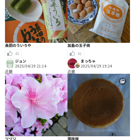
長田のういろや
加島の玉子焼
42
41
ジュン
まっちゃ
2025/04/29 21:14
2025/04/29 19:24
近畿
近畿
ツヅジ
御座候