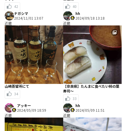
42
40
ナガシマ
hh
2024/11/01 13:07
2024/09/18 13:18
近畿
近畿
山崎蒸留所にて
【奈良県】たんまに食べたい柿の葉
寿司～
34
33
アッキー
hh
2024/05/09 18:59
2024/05/09 11:51
近畿
近畿