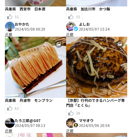
兵庫県 西宮市 日本酒
兵庫県 加古川市 かつ飯
51
55
おやかた
よしお
2024/05/08 00:20
2024/05/07 15:24
近畿
近畿
兵庫県 丹波市 モンブラン
【京都】行列のできるハンバーグ専
門店「とくら」
62
38
たろ三郎@G07
マサオウ
2024/05/07 08:13
2024/05/06 20:54
近畿
近畿