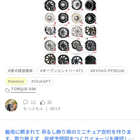
が強すぎて合ってないよねと感じたので、ホイールもセッ
トで交換しようと物色を開始しました🧐グレイッシュブル
ーにブラックのパーツに合いそうなホイールをスクショで
集めて、
御犬様運搬車
オープンカントリーAT3
KYOHO-PPXD10X
Gemini
ChatGPT
TORQUE G06
12
35
もっふもふ
|
06/14
義母に頼まれて
吊るし飾り用のミニチュア衣桁を作りま
す。取り敢えず、完成予想図をつくりイメージを確認して