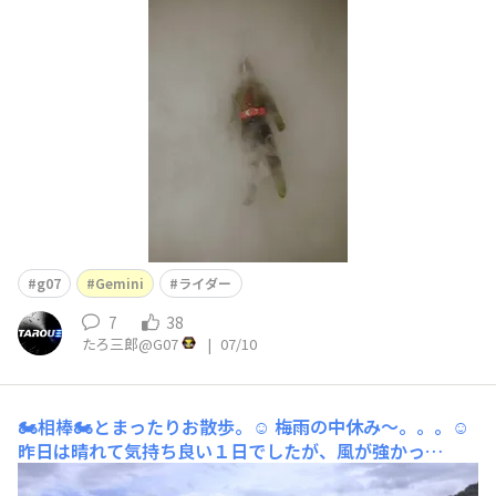
てみたのですが、上手く行かず全てボツに。geminiさん
だったら、どうフォローしてくれるかなと、久しぶりに相
談してみました。如何でしょう。ご笑覧頂けたら幸いで
す。このシーンの後はDr.緑川によるライダー本郷某の
g07
Gemini
ライダー
7
38
たろ三郎@G07
|
07/10
🏍️相棒🏍️とまったりお散歩。☺️
梅雨の中休み〜。。。☺️
昨日は晴れて気持ち良い１日でしたが、風が強かっ
た〜。。。😨しかも、均一に吹いてくれてれば良いんで