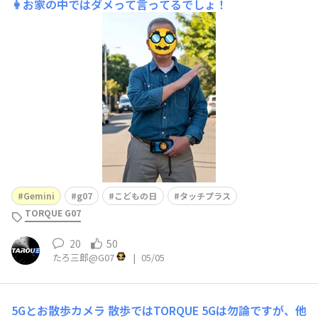
👩お家の中ではダメって言ってるでしょ！
Gemini
g07
こどもの日
タッチプラス
TORQUE G07
20
50
たろ三郎@G07
|
05/05
5Gとお散歩カメラ
散歩ではTORQUE 5Gは勿論ですが、他