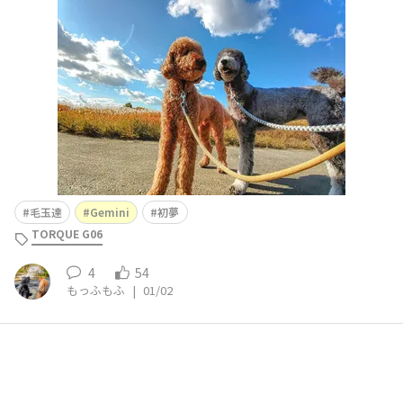
iは答えました「きっと夢でかなうよ」
毛玉達
Gemini
初夢
TORQUE G06
4
54
もっふもふ
|
01/02