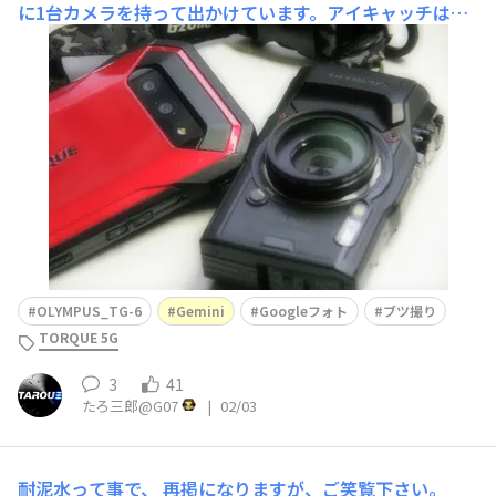
に1台カメラを持って出かけています。アイキャッチはOL
YMPUS TG-6。これの強みはタフネス性であり、落として
も濡らしても大丈夫でしてコンデジ界のTORQUEみたいな
ものです。ちょっと官能的にじゃ別に5Gだけで良いじゃ
んと思われるかもしれませんが、このコ
OLYMPUS_TG-6
Gemini
Googleフォト
ブツ撮り
TORQUE 5G
3
41
たろ三郎@G07
|
02/03
耐泥水って事で、
再掲になりますが、ご笑覧下さい。