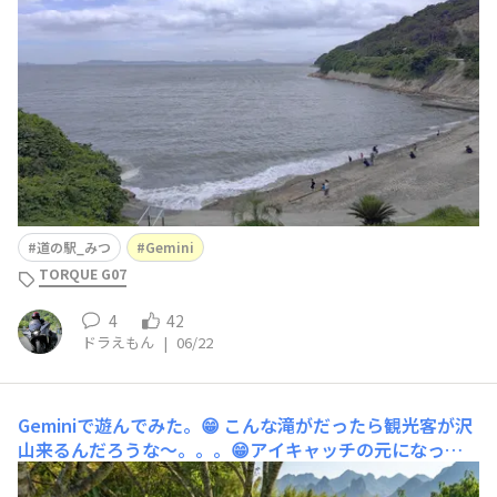
すが、突然の突風で重量級の🏍️相棒🏍️が風で持っていか
れる強さでした。。。😱何時もの”道の駅 みつ”でまっ
たり休憩ですが、海風が何時もよりは強かったですがソレ
が気持ち良かったです〜
道の駅_みつ
Gemini
TORQUE G07
4
42
ドラえもん
|
06/22
Geminiで遊んでみた。😁
こんな滝がだったら観光客が沢
山来るんだろうな〜。。。😁アイキャッチの元になった
滝は、昨日立ち寄った”黒滝”で〜す。😄三木のナイヤガ