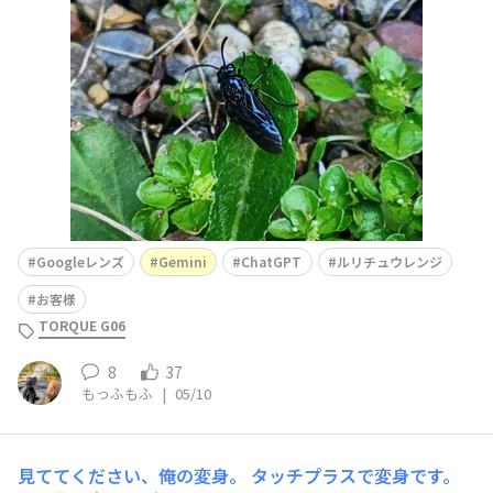
答がバラバラでした💥で、ChatGPTにGoogleレンズとG
eminiの回答を教えて、GeminiにGoogleレンズとChatG
PTの回答を教えて、互
Googleレンズ
Gemini
ChatGPT
ルリチュウレンジ
お客様
TORQUE G06
8
37
もっふもふ
|
05/10
見ててください、俺の変身。
タッチプラスで変身です。