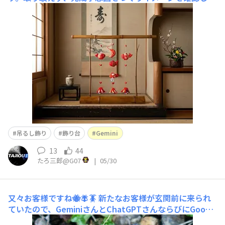
もらいました。この写真からGeminiで生成させました。
暫く振りにGeminiを使いました。「高速モード」や「高
速モード」が無くなり少し変わっていましたが、一発でイ
メージ通りのものを生成してくれました。少しバタ臭
吊るし飾り
飾り台
Gemini
13
44
たろ三郎@G07
|
05/30
又々お客様ですね🐝🪰🪳
新たなお客様が玄関前に来られ
ていたので、GeminiさんとChatGPTさんならびにGoogl
eレンズさんにお伺いをしました🧐🤔😱結果、皆さんの回