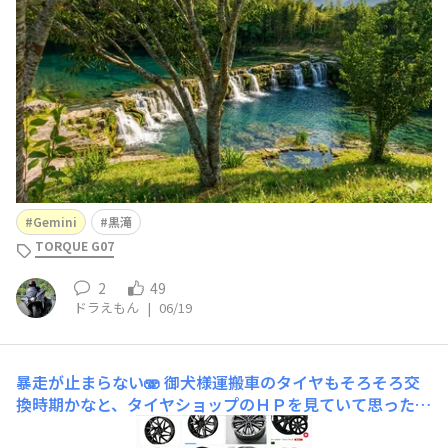
ラの滝(黒滝)
Gemini
黒滝
TORQUE G07
2
49
ドラえもん
|
06/19
暴走が止まらない🫨
御犬様運搬車のタイヤもそろそろ交
換時期かなと、タイヤショップのＨＰを見ていて思ったの
が🙄ボディカラーに対して、ホイールキャップのシルバー