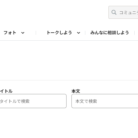
フォト
トークしよう
みんなに相談しよう
らせ
07公式サイト
TORQUEサークル
#フォトコンテスト「夏の思い出ワンシーン」
編集部のつぶやき（アーカイブ）
歴代モデル
【会員限定】ニュース
フォ
イトル
本文