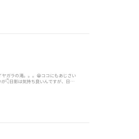
ナイヤガラの滝。。。😁ココにもあじさい
が👇日影は気持ち良いんですが、日向