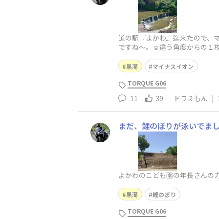
道の駅『よかわ』迄来たので、マ
ですね〜。☺️違う角度からの１
ですね～。😄キキョウが咲いて
黒滝
マイナスイオン
TORQUE G06
11
39
ドラえもん
|
まだ、鯉のぼりが泳いでまし
よかわのこども園の年長さんの力作
黒滝
鯉のぼり
TORQUE G06