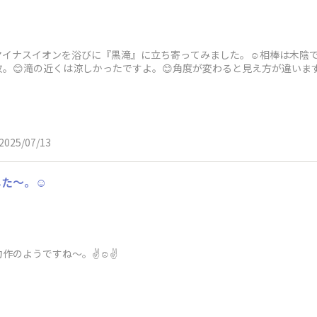
イナスイオンを浴びに『黒滝』に立ち寄ってみました。☺️相棒は木陰で
枚。😊滝の近くは涼しかったですよ。😊角度が変わると見え方が違いま
ました。
2025/07/13
た〜。☺️
のようですね〜。✌️☺️✌️