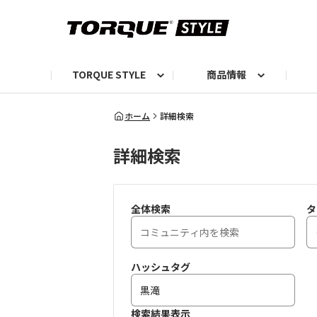
TORQUE STYLE
商品情報
お知らせ
TORQUEニュース
TORQUEフォト
自己紹介しよう
編集部の日常フォト
TORQUIZ【投票企画】
TORQUEトーク
G07エピソード投稿📸
よみもの
編集部からのおし
G
ホーム
詳細検索
詳細検索
全体検索
タ
ハッシュタグ
検索結果表示