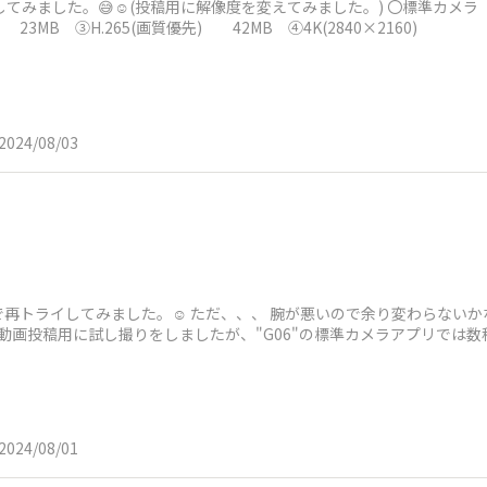
てみました。😅☺️(投稿用に解像度を変えてみました。) 〇標準カメラ 
23MB ③H.265(画質優先) 42MB ④4K(2840×2160)
2024/08/03
トライしてみました。☺️ ただ、、、 腕が悪いので余り変わらないかな。
で動画投稿用に試し撮りをしましたが、"G06"の標準カメラアプリでは数
2024/08/01