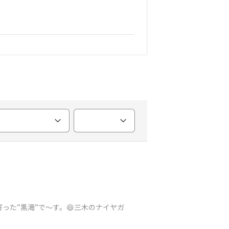
った”黒滝”で〜す。😄三木のナイヤガ