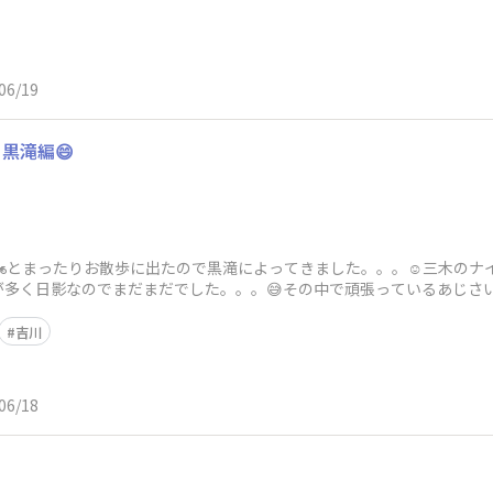
06/19
。黒滝編😄
🏍️とまったりお散歩に出たので黒滝によってきました。。。☺️三木の
多く日影なのでまだまだでした。。。😅その中で頑張っているあじさい
。🥵🏍
吉川
06/18
️