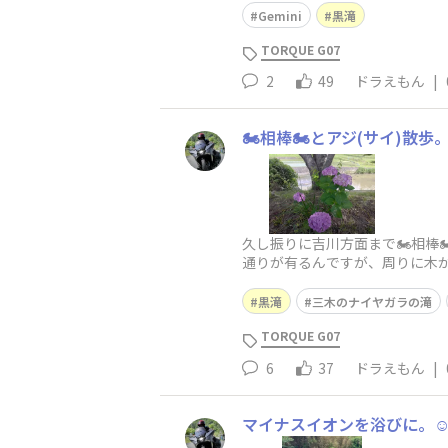
Gemini
黒滝
TORQUE G07
2
49
ドラえもん
|
🏍️相棒🏍️とアジ(サイ)散歩
久し振りに吉川方面まで🏍️相棒
通りが有るんですが、周りに木が
は暑いので短時間で引き上げで〜す
黒滝
三木のナイヤガラの滝
TORQUE G07
6
37
ドラえもん
|
マイナスイオンを浴びに。☺