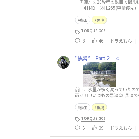
『黒滝』を20秒程の動画で撮影し
41MB ②H.265(容量優先) 
動画
黒滝
TORQUE G06
8
46
ドラえもん
|
“黒滝“ Part２ ☺️
前回、水量が多く濁っていたので再
雨が明けいつもの黒滝😅 黒滝
動画
黒滝
TORQUE G06
5
39
ドラえもん
|