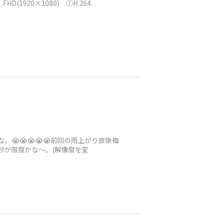
FHD(1920×1080) ①H.264
😭😭😭😭😭前回の雨上がり直後梅
秒が限度かな～。(解像度を変