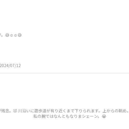
☺️☺️😅
2024/07/12
が残念。🤣 川沿いに遊歩道が有り近くまで下りられます。上からの
んともなりまシェーン。😭