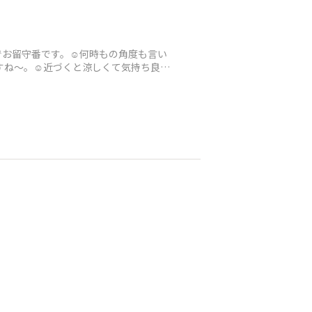
お留守番です。☺️何時もの角度も言い
すね〜。☺️近づくと涼しくて気持ち良い