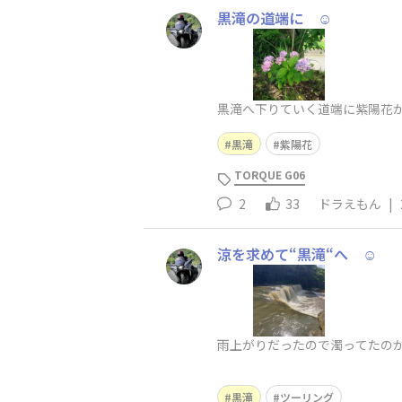
黒滝の道端に ☺️
黒滝へ下りていく道端に紫陽花が。
黒滝
紫陽花
TORQUE G06
2
33
ドラえもん
|
涼を求めて“黒滝“へ ☺️
雨上がりだったので濁ってたの
私の腕ではな
黒滝
ツーリング