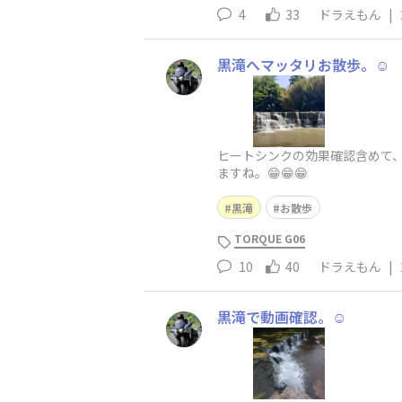
4
33
ドラえもん
|
黒滝へマッタリお散歩。☺️
ヒートシンクの効果確認含めて、マ
ますね。😁😁😁
黒滝
お散歩
TORQUE G06
10
40
ドラえもん
|
黒滝で動画確認。☺️