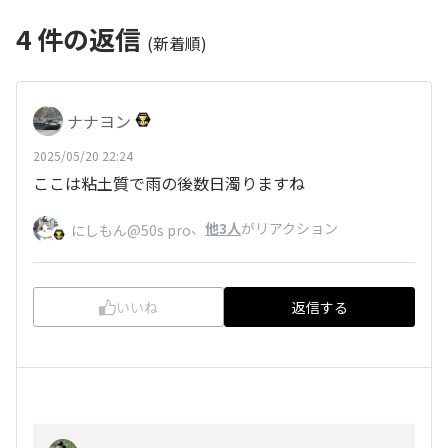
4
件の返信
(新着順)
ナナヨン
2025/05/20 22:24
ここは粘土質で雨の後数日濁りますね
、
他3人
がリアクション
にしもん@50s pro
いいね
返信する