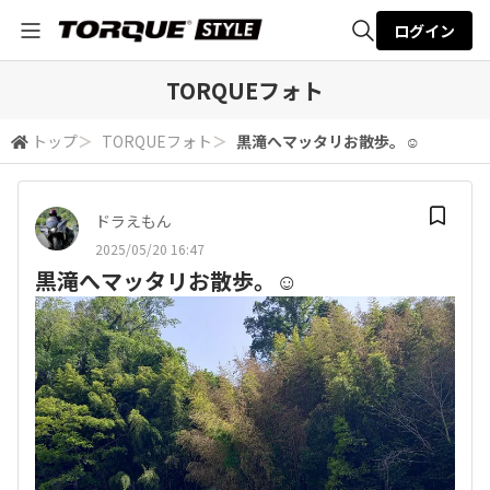
ログイン
全体検索
TORQUEフォト
トップ
＞
TORQUEフォト
＞
黒滝へマッタリお散歩。☺️
検索
ドラえもん
2025/05/20 16:47
黒滝へマッタリお散歩。☺️