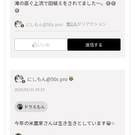
滝の直ぐ上流で田植えをされてました〜。😅😅
😅
、
他2人
がリアクション
にしもん@50s pro
いいね
返信する
にしもん@50s pro
2025/05/21 05:33
ドラえもん
今年の米農家さんは生き生きとしています😀✨