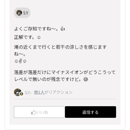
S.Y
よくご存知ですね〜。👍
正解です。☺️
滝の近くまで行くと若干の涼しさを感じます
ね〜。
☺️✌️☺️
落差が落差だけにマイナスイオンがどうこうって
レベルで無いのが残念ですけど。😅
、
他1人
がリアクション
S.Y
いいね
返信する