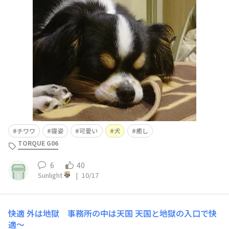
されます😊
チワワ
寝姿
可愛い
犬
癒し
TORQUE G06
6
40
Sunlight
|
10/17
快適
外は地獄 事務所の中は天国 天国と地獄の入口で快
適〜