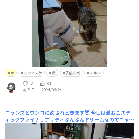
犬
シンノスケ
猫
子猫卒業
メルツ
2
31
ゐちこ
|
2024/06/24
ニャンズとワンコに癒されときます😇
今日は激おこステ
ィックファイナリアリティぷんぷんドリームなのでニャン
ズとワンコに癒やされときます😇※何で一昔前のギャル
語やねん。