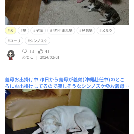
犬
猫
子猫
4月生まれ猫
兄弟猫
メルツ
ユーリ
シンノスケ
13
41
ゐちこ
|
2024/02/01
義母お出掛け中
昨日から義母が義弟(沖縄赴任中)のとこ
ろにお出掛けしてるので寂しそうなシンノスケ🐶お義母さ
んの定位置のソファの横でションボリしている。明日には
帰ってくるからな🤗