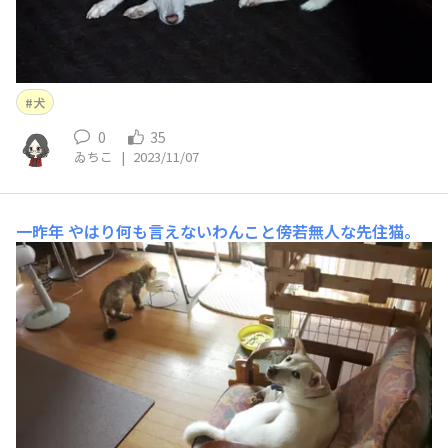
犬
0
35
ゐちこ
|
2023/11/07
一昨年
やはり何も言えないわんこと傍若無人な先住猫。