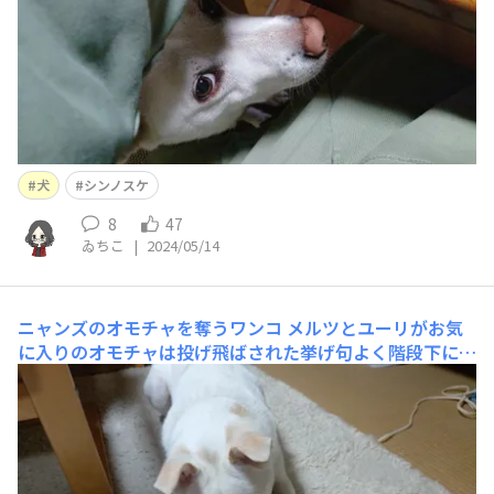
犬
シンノスケ
8
47
ゐちこ
|
2024/05/14
ニャンズのオモチャを奪うワンコ
メルツとユーリがお気
に入りのオモチャは投げ飛ばされた挙げ句よく階段下に落
とされてるのだが、扉開けたときにちょいちょいシンノス
ケに盗まれる😂最初はオヤツで釣って取り返してたけど
最近はオヤツに釣られるとオモチャ盗られると思って返し
てくれない。盗られるというかお前が盗っとるんやがな🤣