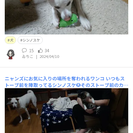
犬
シンノスケ
15
34
ゐちこ
|
2024/04/10
ニャンズにお気に入りの場所を奪われるワンコ
いつもス
トーブ前を陣取ってるシンノスケ🐶そのストーブ前のカー
ペットをメルツ😺に奪われ、義母がいつも居る椅子をユ
ーリ😼(と旦那)に奪われ😅もう少し慣れんと一緒にカーペ
ットに並ぶってのは無理やねぇ😇