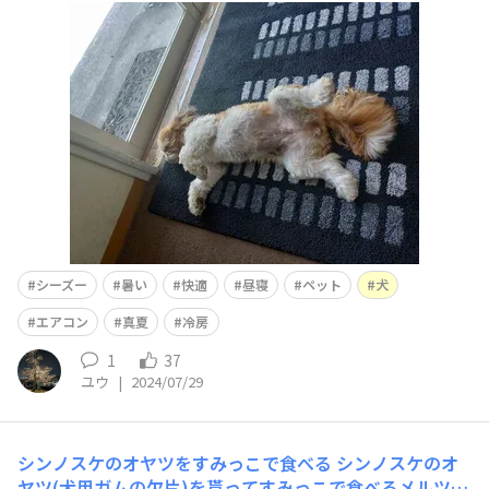
シーズー
暑い
快適
昼寝
ペット
犬
エアコン
真夏
冷房
1
37
ユウ
|
2024/07/29
シンノスケのオヤツをすみっこで食べる
シンノスケのオ
ヤツ(犬用ガムの欠片)を貰ってすみっこで食べるメルツ。