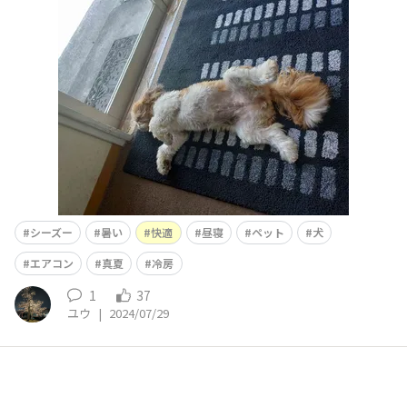
シーズー
暑い
快適
昼寝
ペット
犬
エアコン
真夏
冷房
1
37
ユウ
|
2024/07/29