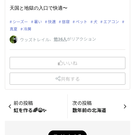
天国と地獄の入口で快適〜
シーズー
暑い
快適
昼寝
ペット
犬
エアコン
真夏
冷房
、
他36人
がリアクション
ウッズトレイル
いいね
共有する
前の投稿
次の投稿
虹を作る🌈😀✨
数年前の北海道