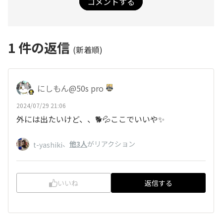
コメントする
1
件の返信
(新着順)
にしもん@50s pro
2024/07/29 21:06
外には出たいけど、、🐕️💦ここでいいや✨
、
他3人
がリアクション
t-yashiki
いいね
返信する