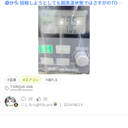
😅🍺💦 投稿しようとしても超高温状態ではさすがのTOR
QUEでも物理的に無理でした、、、 夕方まで待ってから
の投稿です😀✨ もうインフルエンザ的な高温ですね😱
💦 多分日中は40度は超えてると思いますよ😱💦&
猛暑
エアコン
壊れる
TORQUE G06
29
36
にしもん@50s pro
|
2024/06/14