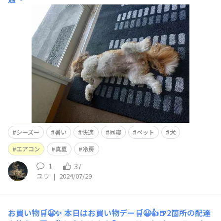
シーズー
暑い
快適
昼寝
ペット
犬
エアコン
真夏
冷房
1
37
ユウ
|
2024/07/29
お買い物🛒😀✨
本日はお買い物デー🛒😀👍🍺2箇所の配達