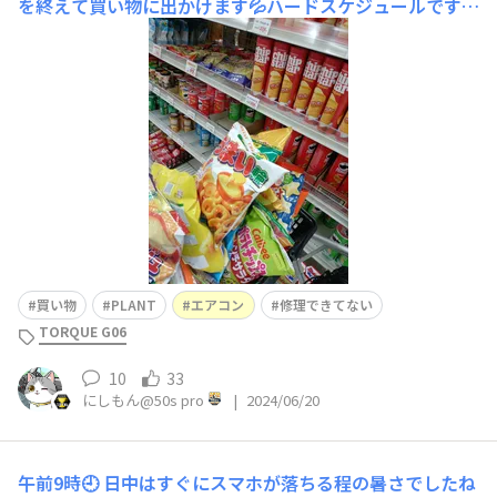
を終えて買い物に出かけます💦ハードスケジュールです🥲
💦噂のポルテカ発見❗高いのでパス😀以前にガネーシャ様
さんが美味しいと言ってましたがコストが💦甲子園で使わ
れてるなら👍✨購入😀そろそろ塩分補給ですよ😅💦お買い
得大袋シリーズ😀✨絶対に余るのでパス昆布飴をこれだけ
食
買い物
PLANT
エアコン
修理できてない
TORQUE G06
10
33
にしもん@50s pro
|
2024/06/20
午前9時🕘
日中はすぐにスマホが落ちる程の暑さでしたね