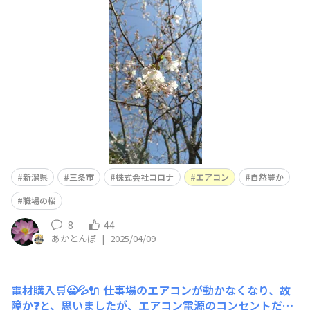
となく見慣れたドライブコースな気がする。 ぱっとみた
感じの直感は、五十嵐川。 五十嵐川に架かる橋に、川に
入って撮影されてるシーンは白鳥さんが飛来する場所かな
ぁ〜&nb
新潟県
三条市
株式会社コロナ
エアコン
自然豊か
職場の桜
8
44
あかとんぼ
|
2025/04/09
電材購入🛒😀💦🔌
仕事場のエアコンが動かなくなり、故
障か❓️と、思いましたが、エアコン電源のコンセントだけ