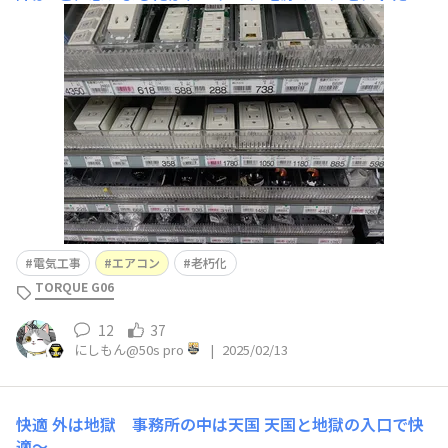
電気が来ていませんでした😱⁉️原因は不明ですが、おそら
く長年使っていて端子が腐食してるのだと思いますが、壁
の中を見るのは至難の業（面倒くさい）ので、室内ブレー
カー直でエアコン用配線を新設しました✨👍⚡️
電気工事
エアコン
老朽化
TORQUE G06
12
37
にしもん@50s pro
|
2025/02/13
快適
外は地獄 事務所の中は天国 天国と地獄の入口で快
適〜